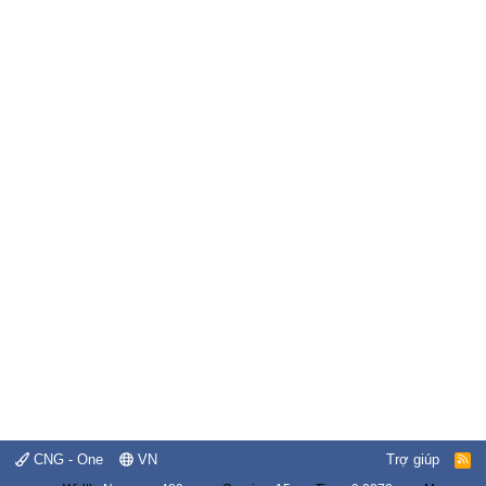
CNG - One
VN
Trợ giúp
R
S