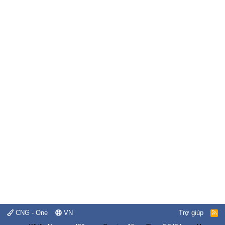
CNG - One
VN
Trợ giúp
R
S