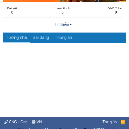
Bài viết
Lượt thích
VNB Token
0
0
0
Tìm kiếm
Tường nhà
Bài đăng
Thông tin
CNG - One
VN
Trợ giúp
R
S