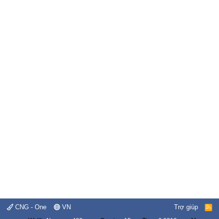
CNG - One
VN
Trợ giúp
R
S