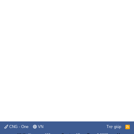
CNG - One
VN
Trợ giúp
R
S