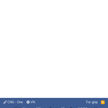
CNG - One
VN
Trợ giúp
R
S