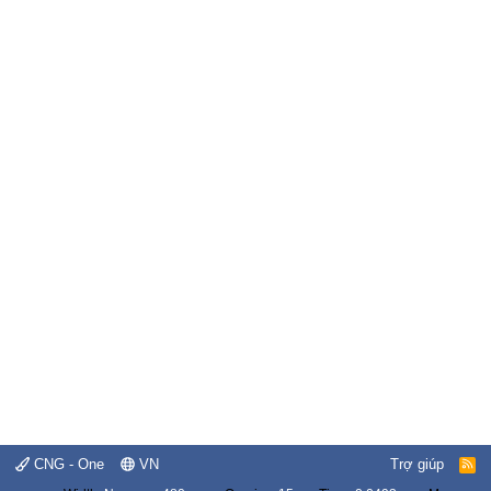
CNG - One
VN
Trợ giúp
R
S