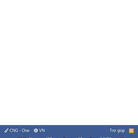
CNG - One
VN
Trợ giúp
R
S