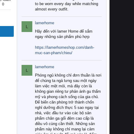
to be worn every day while matching
0
almost every outfit.
lamerhome
L
Hãy đến với lamer Home để sắm
ngay những sản phẩm phù hợp
https://lamerhomeshop.com/danh-
muc-san-pham/chieu/
lamerhome
L
Phòng ngủ không chỉ đơn thuần là nơi
để chúng ta ngả lưng sau một ngày
làm việc mệt mỏi, mà đây còn là
không gian riêng tư phản ánh gu thẩm
mỹ và phong cách sống của gia chủ.
Để biến căn phòng trở thành chốn
nghỉ dưỡng đích thực 5 sao ngay tại
nhà, việc đầu tư vào các bộ sản
phẩm chăn ga gối đệm cao cấp là
điều vô cùng cần thiết. Những sản
phẩm này không chỉ mang lại cảm