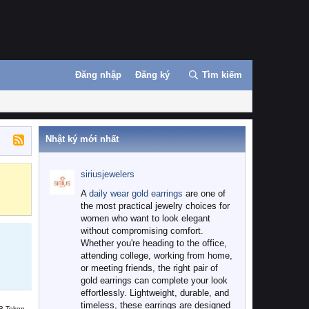
Đăng nhập
Đăng ký
Tìm kiếm
Nhật ký mới nhất
siriusjewelers
Binance
MEXC
A
daily wear gold earrings
are one of
the most practical jewelry choices for
women who want to look elegant
without compromising comfort.
Whether you're heading to the office,
attending college, working from home,
or meeting friends, the right pair of
gold earrings can complete your look
effortlessly. Lightweight, durable, and
timeless, these earrings are designed
B Token