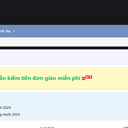
nh bạ
n kiếm tiền đơn giản miễn phí
i 2024
g mười 2024
Lượt thích
VN