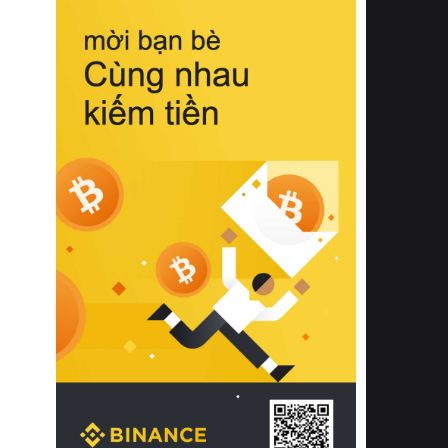
biệt từ bề mặt vải mềm mịn, khả năng
thoáng khí tuyệt vời cho đến độ đàn
hồi chuẩn xác của phần đệm nâng đỡ
cột sống.
Bên cạnh đó, việc lựa chọn các dòng
sản phẩm đạt chuẩn chất lượng quốc
tế còn giúp ngăn ngừa tình trạng kích
ứng da, hạn chế sự phát triển của vi
khuẩn và nấm mốc trong điều kiện
thời tiết nóng ẩm. Bạn có thể tìm hiểu
thêm các nghiên cứu khoa học về tác
động của giấc ngủ và môi trường
phòng ngủ đối với sức khỏe con
người tại Sleep Foundation (External
Link) để có cái nhìn toàn diện hơn.
2. Các tiêu chí vàng khi lựa chọn
chăn ga gối đệm cao cấp cho phòng
ngủ
Để sở hữu một bộ chăn ga gối đệm
cao cấp hoàn hảo cả về thẩm mỹ lẫn
công năng, người tiêu dùng cần cân
nhắc kỹ lưỡng các tiêu chí quan trọng