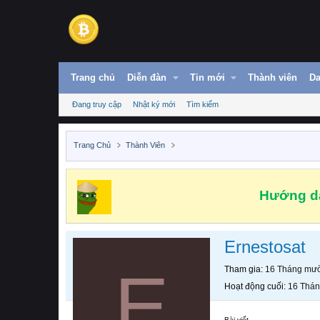
Trang chủ
Diễn đàn
Tin mới
Thành viên
Da
Đang truy cập
Nhật ký mới
Tìm kiếm
Trang Chủ
Thành Viên
Hướng dẫ
Ernestosat
E
Tham gia
16 Tháng mườ
Hoạt động cuối
16 Thán
Bài viết