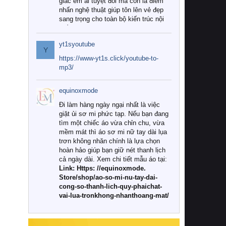
giác êm ái tuyệt đối mà còn là điểm
nhấn nghệ thuật giúp tôn lên vẻ đẹp
sang trọng cho toàn bộ kiến trúc nội
thất.
yt1syoutube
Tuy nhiên, giữa thị trường đa dạng
Y
với vô vàn thương hiệu và mẫu mã
https://www-yt1s.click/youtube-to-
như hiện nay, làm thế nào để chọn
mp3/
được những bộ chăn ga gối đệm cao
cấp thực sự chất lượng, phù hợp với
equinoxmode
khí hậu và nhu cầu sử dụng của gia
đình? Hãy cùng chúng tôi đi tìm lời
Đi làm hàng ngày ngại nhất là việc
giải đáp chi tiết qua bài viết dưới đây.
giặt ủi sơ mi phức tạp. Nếu bạn đang
tìm một chiếc áo vừa chỉn chu, vừa
1. Tại sao các gia đình hiện đại lại ưa
mềm mát thì áo sơ mi nữ tay dài lụa
chuộng chăn ga gối đệm cao cấp?
trơn không nhăn chính là lựa chọn
hoàn hảo giúp bạn giữ nét thanh lịch
Khác với các dòng sản phẩm thông
cả ngày dài. Xem chi tiết mẫu áo tại:
thường, những bộ chăn ga gối đệm
Link: Https: //equinoxmode.
cao cấp trải qua quy trình sản xuất
Store/shop/ao-so-mi-nu-tay-dai-
nghiêm ngặt từ khâu chọn lọc nguyên
cong-so-thanh-lich-quy-phaichat-
liệu tự nhiên đến công nghệ dệt
vai-lua-tronkhong-nhanthoang-mat/
nhuộm hiện đại không chứa hóa chất
độc hại. Khi sử dụng dòng sản phẩm
này, bạn sẽ cảm nhận rõ rệt sự khác