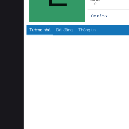
0
Tìm kiếm
Tường nhà
Bài đăng
Thông tin