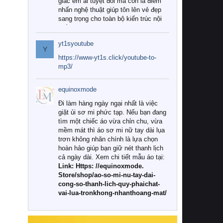
giác êm ái tuyệt đối mà còn là điểm
nhấn nghệ thuật giúp tôn lên vẻ đẹp
sang trọng cho toàn bộ kiến trúc nội
thất.
yt1syoutube
Tuy nhiên, giữa thị trường đa dạng
Y
với vô vàn thương hiệu và mẫu mã
https://www-yt1s.click/youtube-to-
như hiện nay, làm thế nào để chọn
mp3/
được những bộ chăn ga gối đệm cao
cấp thực sự chất lượng, phù hợp với
equinoxmode
khí hậu và nhu cầu sử dụng của gia
đình? Hãy cùng chúng tôi đi tìm lời
Đi làm hàng ngày ngại nhất là việc
giải đáp chi tiết qua bài viết dưới đây.
giặt ủi sơ mi phức tạp. Nếu bạn đang
tìm một chiếc áo vừa chỉn chu, vừa
1. Tại sao các gia đình hiện đại lại ưa
mềm mát thì áo sơ mi nữ tay dài lụa
chuộng chăn ga gối đệm cao cấp?
trơn không nhăn chính là lựa chọn
hoàn hảo giúp bạn giữ nét thanh lịch
Khác với các dòng sản phẩm thông
cả ngày dài. Xem chi tiết mẫu áo tại:
thường, những bộ chăn ga gối đệm
Link: Https: //equinoxmode.
cao cấp trải qua quy trình sản xuất
Store/shop/ao-so-mi-nu-tay-dai-
nghiêm ngặt từ khâu chọn lọc nguyên
cong-so-thanh-lich-quy-phaichat-
liệu tự nhiên đến công nghệ dệt
vai-lua-tronkhong-nhanthoang-mat/
nhuộm hiện đại không chứa hóa chất
độc hại. Khi sử dụng dòng sản phẩm
này, bạn sẽ cảm nhận rõ rệt sự khác