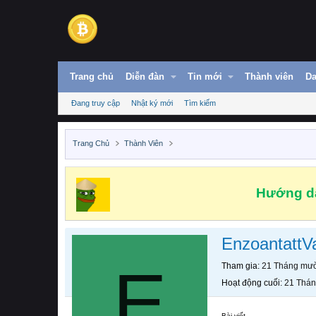
Trang chủ
Diễn đàn
Tin mới
Thành viên
Da
Đang truy cập
Nhật ký mới
Tìm kiếm
Trang Chủ
Thành Viên
Hướng dẫ
EnzoantattV
E
Tham gia
21 Tháng mườ
Hoạt động cuối
21 Thán
Bài viết