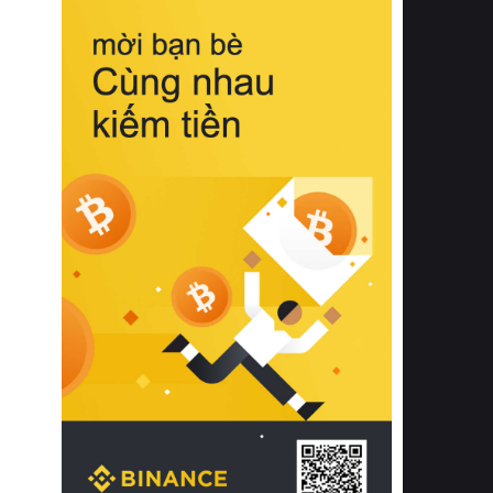
biệt từ bề mặt vải mềm mịn, khả năng
thoáng khí tuyệt vời cho đến độ đàn
hồi chuẩn xác của phần đệm nâng đỡ
cột sống.
Bên cạnh đó, việc lựa chọn các dòng
sản phẩm đạt chuẩn chất lượng quốc
tế còn giúp ngăn ngừa tình trạng kích
ứng da, hạn chế sự phát triển của vi
khuẩn và nấm mốc trong điều kiện
thời tiết nóng ẩm. Bạn có thể tìm hiểu
thêm các nghiên cứu khoa học về tác
động của giấc ngủ và môi trường
phòng ngủ đối với sức khỏe con
người tại Sleep Foundation (External
Link) để có cái nhìn toàn diện hơn.
2. Các tiêu chí vàng khi lựa chọn
chăn ga gối đệm cao cấp cho phòng
ngủ
Để sở hữu một bộ chăn ga gối đệm
cao cấp hoàn hảo cả về thẩm mỹ lẫn
công năng, người tiêu dùng cần cân
nhắc kỹ lưỡng các tiêu chí quan trọng