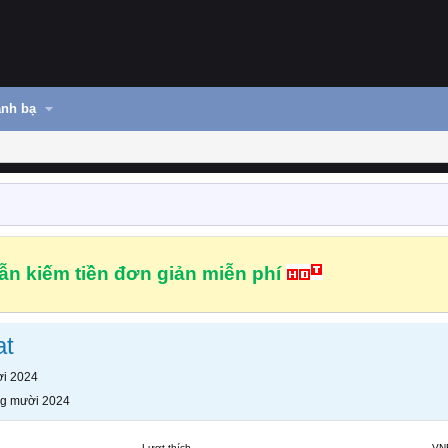
nh bạ
n kiếm tiền đơn giản miễn phí
at
i 2024
g mười 2024
Lượt thích
VN