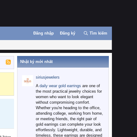
Đăng nhập
Đăng ký
Tìm kiếm
Nhật ký mới nhất
siriusjewelers
Binance
MEXC
A
daily wear gold earrings
are one of
the most practical jewelry choices for
women who want to look elegant
without compromising comfort.
Whether you're heading to the office,
attending college, working from home,
or meeting friends, the right pair of
gold earrings can complete your look
effortlessly. Lightweight, durable, and
timeless, these earrings are designed
B Token