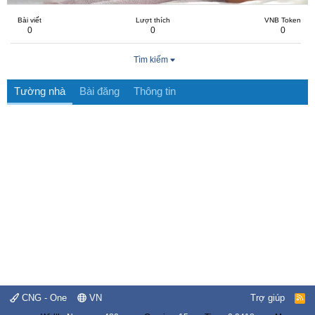
Bài viết
Lượt thích
VNB Token
0
0
0
Tìm kiếm
Tường nhà
Bài đăng
Thông tin
CNG - One
VN
Trợ giúp
R
S