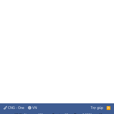
CNG - One
VN
Trợ giúp
R
S