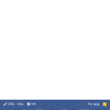
CNG - One
VN
Trợ giúp
R
S