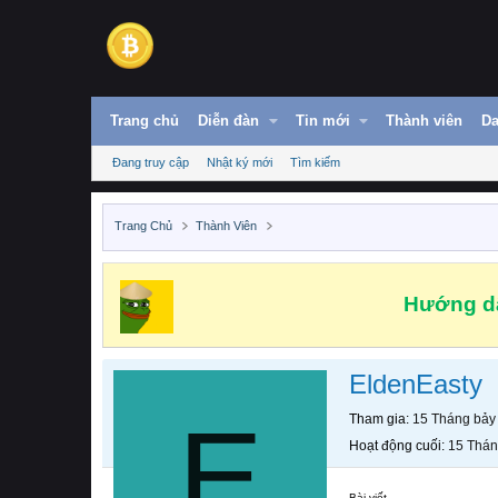
Trang chủ
Diễn đàn
Tin mới
Thành viên
Da
Đang truy cập
Nhật ký mới
Tìm kiếm
Trang Chủ
Thành Viên
Hướng dẫ
EldenEasty
E
Tham gia
15 Tháng bảy
Hoạt động cuối
15 Thán
Bài viết