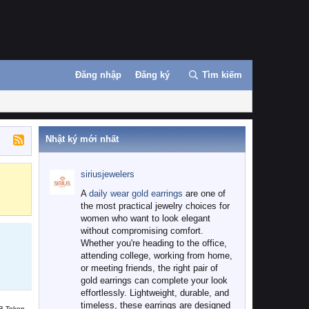
Đăng nhập
Đăng ký
Tìm kiếm
Nhật ký mới nhất
siriusjewelers
Binance
MEXC
A
daily wear gold earrings
are one of
the most practical jewelry choices for
women who want to look elegant
without compromising comfort.
Whether you're heading to the office,
attending college, working from home,
or meeting friends, the right pair of
gold earrings can complete your look
effortlessly. Lightweight, durable, and
timeless, these earrings are designed
B Token