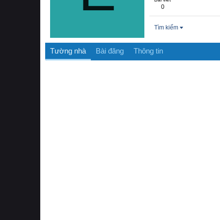
0
Tìm kiếm
Tường nhà
Bài đăng
Thông tin