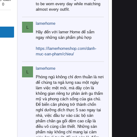
to be worn every day while matching
0
almost every outfit.
lamerhome
L
Hãy đến với lamer Home để sắm
ngay những sản phẩm phù hợp
https://lamerhomeshop.com/danh-
muc-san-pham/chieu/
lamerhome
L
Phòng ngủ không chỉ đơn thuần là nơi
để chúng ta ngả lưng sau một ngày
làm việc mệt mỏi, mà đây còn là
không gian riêng tư phản ánh gu thẩm
mỹ và phong cách sống của gia chủ.
Để biến căn phòng trở thành chốn
nghỉ dưỡng đích thực 5 sao ngay tại
nhà, việc đầu tư vào các bộ sản
phẩm chăn ga gối đệm cao cấp là
điều vô cùng cần thiết. Những sản
phẩm này không chỉ mang lại cảm