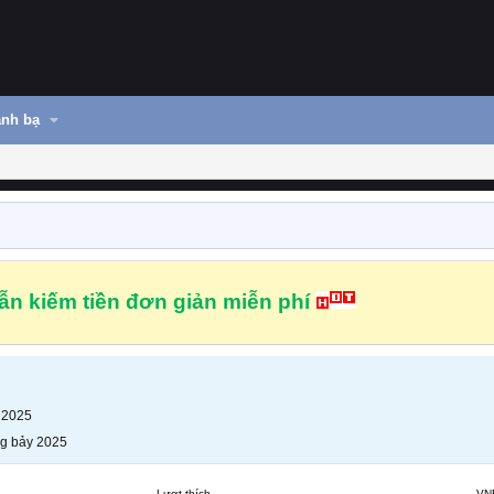
nh bạ
n kiếm tiền đơn giản miễn phí
 2025
g bảy 2025
Lượt thích
VN