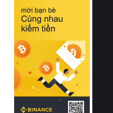
biệt từ bề mặt vải mềm mịn, khả năng
thoáng khí tuyệt vời cho đến độ đàn
hồi chuẩn xác của phần đệm nâng đỡ
cột sống.
Bên cạnh đó, việc lựa chọn các dòng
sản phẩm đạt chuẩn chất lượng quốc
tế còn giúp ngăn ngừa tình trạng kích
ứng da, hạn chế sự phát triển của vi
khuẩn và nấm mốc trong điều kiện
thời tiết nóng ẩm. Bạn có thể tìm hiểu
thêm các nghiên cứu khoa học về tác
động của giấc ngủ và môi trường
phòng ngủ đối với sức khỏe con
người tại Sleep Foundation (External
Link) để có cái nhìn toàn diện hơn.
2. Các tiêu chí vàng khi lựa chọn
chăn ga gối đệm cao cấp cho phòng
ngủ
Để sở hữu một bộ chăn ga gối đệm
cao cấp hoàn hảo cả về thẩm mỹ lẫn
công năng, người tiêu dùng cần cân
nhắc kỹ lưỡng các tiêu chí quan trọng