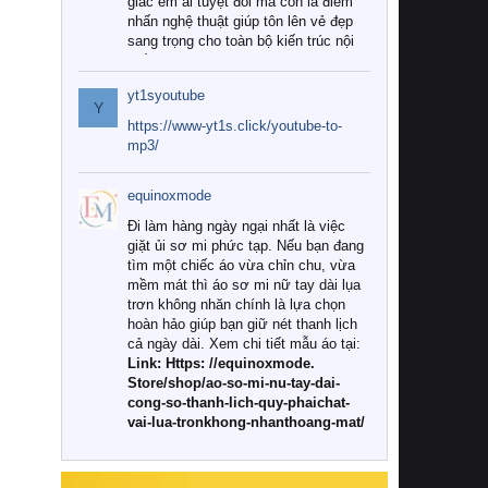
giác êm ái tuyệt đối mà còn là điểm
nhấn nghệ thuật giúp tôn lên vẻ đẹp
sang trọng cho toàn bộ kiến trúc nội
thất.
yt1syoutube
Tuy nhiên, giữa thị trường đa dạng
Y
với vô vàn thương hiệu và mẫu mã
https://www-yt1s.click/youtube-to-
như hiện nay, làm thế nào để chọn
mp3/
được những bộ chăn ga gối đệm cao
cấp thực sự chất lượng, phù hợp với
equinoxmode
khí hậu và nhu cầu sử dụng của gia
đình? Hãy cùng chúng tôi đi tìm lời
Đi làm hàng ngày ngại nhất là việc
giải đáp chi tiết qua bài viết dưới đây.
giặt ủi sơ mi phức tạp. Nếu bạn đang
tìm một chiếc áo vừa chỉn chu, vừa
1. Tại sao các gia đình hiện đại lại ưa
mềm mát thì áo sơ mi nữ tay dài lụa
chuộng chăn ga gối đệm cao cấp?
trơn không nhăn chính là lựa chọn
hoàn hảo giúp bạn giữ nét thanh lịch
Khác với các dòng sản phẩm thông
cả ngày dài. Xem chi tiết mẫu áo tại:
thường, những bộ chăn ga gối đệm
Link: Https: //equinoxmode.
cao cấp trải qua quy trình sản xuất
Store/shop/ao-so-mi-nu-tay-dai-
nghiêm ngặt từ khâu chọn lọc nguyên
cong-so-thanh-lich-quy-phaichat-
liệu tự nhiên đến công nghệ dệt
vai-lua-tronkhong-nhanthoang-mat/
nhuộm hiện đại không chứa hóa chất
độc hại. Khi sử dụng dòng sản phẩm
này, bạn sẽ cảm nhận rõ rệt sự khác