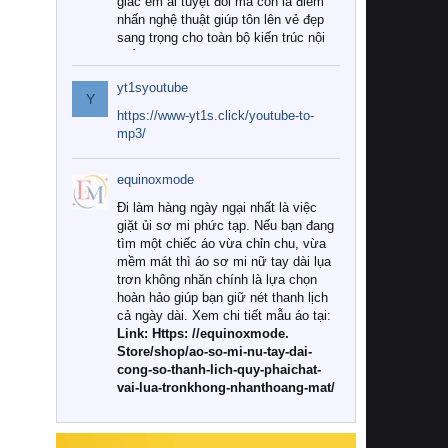
giác êm ái tuyệt đối mà còn là điểm
nhấn nghệ thuật giúp tôn lên vẻ đẹp
sang trọng cho toàn bộ kiến trúc nội
thất.
yt1syoutube
Tuy nhiên, giữa thị trường đa dạng
Y
với vô vàn thương hiệu và mẫu mã
https://www-yt1s.click/youtube-to-
như hiện nay, làm thế nào để chọn
mp3/
được những bộ chăn ga gối đệm cao
cấp thực sự chất lượng, phù hợp với
equinoxmode
khí hậu và nhu cầu sử dụng của gia
đình? Hãy cùng chúng tôi đi tìm lời
Đi làm hàng ngày ngại nhất là việc
giải đáp chi tiết qua bài viết dưới đây.
giặt ủi sơ mi phức tạp. Nếu bạn đang
tìm một chiếc áo vừa chỉn chu, vừa
1. Tại sao các gia đình hiện đại lại ưa
mềm mát thì áo sơ mi nữ tay dài lụa
chuộng chăn ga gối đệm cao cấp?
trơn không nhăn chính là lựa chọn
hoàn hảo giúp bạn giữ nét thanh lịch
Khác với các dòng sản phẩm thông
cả ngày dài. Xem chi tiết mẫu áo tại:
thường, những bộ chăn ga gối đệm
Link: Https: //equinoxmode.
cao cấp trải qua quy trình sản xuất
Store/shop/ao-so-mi-nu-tay-dai-
nghiêm ngặt từ khâu chọn lọc nguyên
cong-so-thanh-lich-quy-phaichat-
liệu tự nhiên đến công nghệ dệt
vai-lua-tronkhong-nhanthoang-mat/
nhuộm hiện đại không chứa hóa chất
độc hại. Khi sử dụng dòng sản phẩm
này, bạn sẽ cảm nhận rõ rệt sự khác