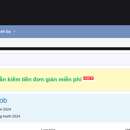
nh bạ
n kiếm tiền đơn giản miễn phí
yob
i 2024
g mười 2024
Lượt thích
VN