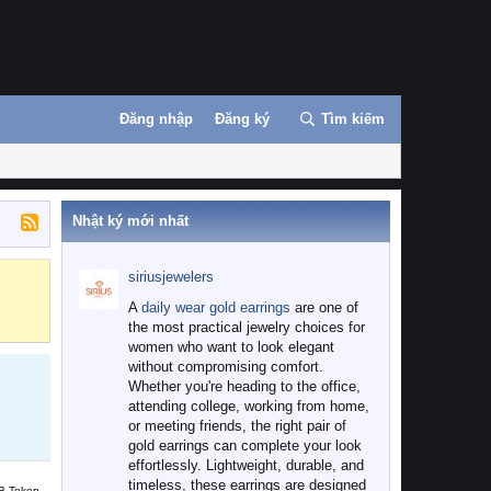
Đăng nhập
Đăng ký
Tìm kiếm
Nhật ký mới nhất
siriusjewelers
Binance
MEXC
A
daily wear gold earrings
are one of
the most practical jewelry choices for
women who want to look elegant
without compromising comfort.
Whether you're heading to the office,
attending college, working from home,
or meeting friends, the right pair of
gold earrings can complete your look
effortlessly. Lightweight, durable, and
timeless, these earrings are designed
B Token