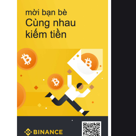
biệt từ bề mặt vải mềm mịn, khả năng
thoáng khí tuyệt vời cho đến độ đàn
hồi chuẩn xác của phần đệm nâng đỡ
cột sống.
Bên cạnh đó, việc lựa chọn các dòng
sản phẩm đạt chuẩn chất lượng quốc
tế còn giúp ngăn ngừa tình trạng kích
ứng da, hạn chế sự phát triển của vi
khuẩn và nấm mốc trong điều kiện
thời tiết nóng ẩm. Bạn có thể tìm hiểu
thêm các nghiên cứu khoa học về tác
động của giấc ngủ và môi trường
phòng ngủ đối với sức khỏe con
người tại Sleep Foundation (External
Link) để có cái nhìn toàn diện hơn.
2. Các tiêu chí vàng khi lựa chọn
chăn ga gối đệm cao cấp cho phòng
ngủ
Để sở hữu một bộ chăn ga gối đệm
cao cấp hoàn hảo cả về thẩm mỹ lẫn
công năng, người tiêu dùng cần cân
nhắc kỹ lưỡng các tiêu chí quan trọng