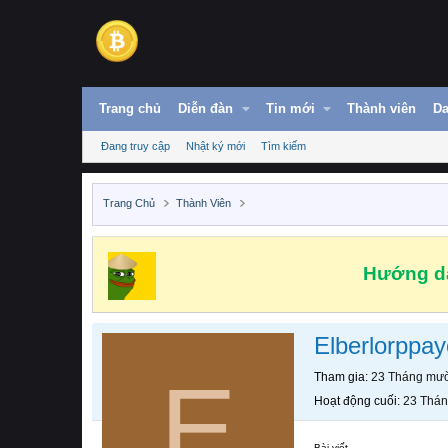
Trang chủ
Diễn đàn
Tin mới
Thành viên
Da
Đang truy cập
Nhật ký mới
Tìm kiếm
Trang Chủ
Thành Viên
Hướng dẫ
Elberlorppa
E
Tham gia
23 Tháng mườ
Hoạt động cuối
23 Thán
Bài viết