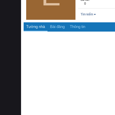
0
Tìm kiếm
Tường nhà
Bài đăng
Thông tin