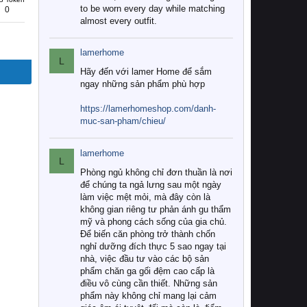
to be worn every day while matching
0
almost every outfit.
lamerhome
L
Hãy đến với lamer Home để sắm
ngay những sản phẩm phù hợp
https://lamerhomeshop.com/danh-
muc-san-pham/chieu/
lamerhome
L
Phòng ngủ không chỉ đơn thuần là nơi
để chúng ta ngả lưng sau một ngày
làm việc mệt mỏi, mà đây còn là
không gian riêng tư phản ánh gu thẩm
mỹ và phong cách sống của gia chủ.
Để biến căn phòng trở thành chốn
nghỉ dưỡng đích thực 5 sao ngay tại
nhà, việc đầu tư vào các bộ sản
phẩm chăn ga gối đệm cao cấp là
điều vô cùng cần thiết. Những sản
phẩm này không chỉ mang lại cảm