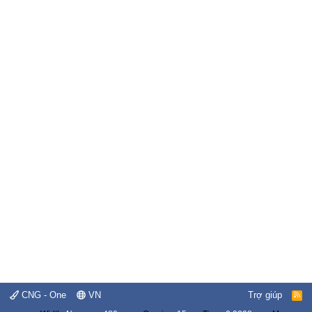
CNG - One
VN
Trợ giúp
R
S