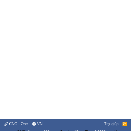
CNG - One
VN
Trợ giúp
R
S