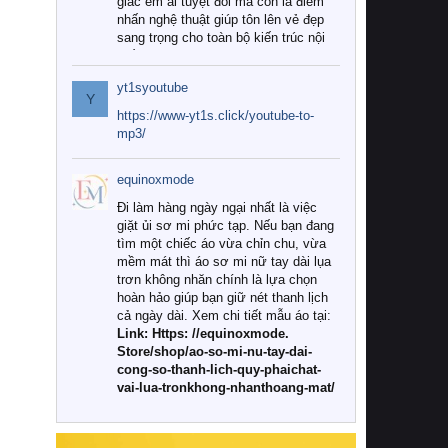
giác êm ái tuyệt đối mà còn là điểm
nhấn nghệ thuật giúp tôn lên vẻ đẹp
sang trọng cho toàn bộ kiến trúc nội
thất.
yt1syoutube
Tuy nhiên, giữa thị trường đa dạng
Y
với vô vàn thương hiệu và mẫu mã
https://www-yt1s.click/youtube-to-
như hiện nay, làm thế nào để chọn
mp3/
được những bộ chăn ga gối đệm cao
cấp thực sự chất lượng, phù hợp với
equinoxmode
khí hậu và nhu cầu sử dụng của gia
đình? Hãy cùng chúng tôi đi tìm lời
Đi làm hàng ngày ngại nhất là việc
giải đáp chi tiết qua bài viết dưới đây.
giặt ủi sơ mi phức tạp. Nếu bạn đang
tìm một chiếc áo vừa chỉn chu, vừa
1. Tại sao các gia đình hiện đại lại ưa
mềm mát thì áo sơ mi nữ tay dài lụa
chuộng chăn ga gối đệm cao cấp?
trơn không nhăn chính là lựa chọn
hoàn hảo giúp bạn giữ nét thanh lịch
Khác với các dòng sản phẩm thông
cả ngày dài. Xem chi tiết mẫu áo tại:
thường, những bộ chăn ga gối đệm
Link: Https: //equinoxmode.
cao cấp trải qua quy trình sản xuất
Store/shop/ao-so-mi-nu-tay-dai-
nghiêm ngặt từ khâu chọn lọc nguyên
cong-so-thanh-lich-quy-phaichat-
liệu tự nhiên đến công nghệ dệt
vai-lua-tronkhong-nhanthoang-mat/
nhuộm hiện đại không chứa hóa chất
độc hại. Khi sử dụng dòng sản phẩm
này, bạn sẽ cảm nhận rõ rệt sự khác