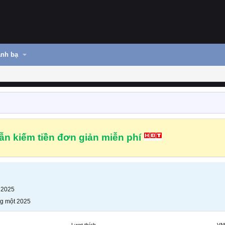
nh bạ
n kiếm tiền đơn giản miễn phí
 2025
g một 2025
Lượt thích
VN