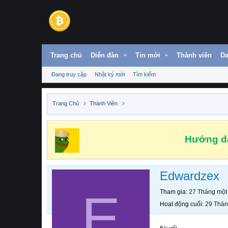
Trang chủ
Diễn đàn
Tin mới
Thành viên
Da
Đang truy cập
Nhật ký mới
Tìm kiếm
Trang Chủ
Thành Viên
Hướng dẫ
Edwardzex
E
Tham gia
27 Tháng một
Hoạt động cuối
29 Thán
Bài viết