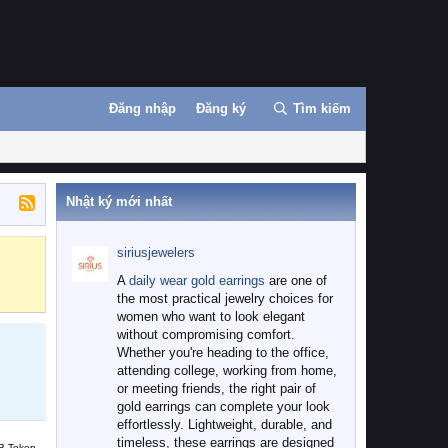
Đăng nhập
Đăng ký
Tìm kiếm
Nhật ký mới nhất
siriusjewelers
Binance
MEXC
A
daily wear gold earrings
are one of
the most practical jewelry choices for
women who want to look elegant
without compromising comfort.
Whether you're heading to the office,
attending college, working from home,
or meeting friends, the right pair of
gold earrings can complete your look
effortlessly. Lightweight, durable, and
timeless, these earrings are designed
B Token