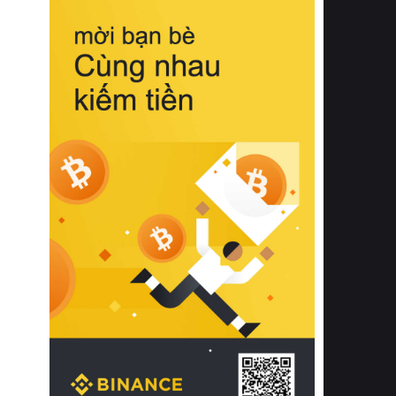
biệt từ bề mặt vải mềm mịn, khả năng
thoáng khí tuyệt vời cho đến độ đàn
hồi chuẩn xác của phần đệm nâng đỡ
cột sống.
Bên cạnh đó, việc lựa chọn các dòng
sản phẩm đạt chuẩn chất lượng quốc
tế còn giúp ngăn ngừa tình trạng kích
ứng da, hạn chế sự phát triển của vi
khuẩn và nấm mốc trong điều kiện
thời tiết nóng ẩm. Bạn có thể tìm hiểu
thêm các nghiên cứu khoa học về tác
động của giấc ngủ và môi trường
phòng ngủ đối với sức khỏe con
người tại Sleep Foundation (External
Link) để có cái nhìn toàn diện hơn.
2. Các tiêu chí vàng khi lựa chọn
chăn ga gối đệm cao cấp cho phòng
ngủ
Để sở hữu một bộ chăn ga gối đệm
cao cấp hoàn hảo cả về thẩm mỹ lẫn
công năng, người tiêu dùng cần cân
nhắc kỹ lưỡng các tiêu chí quan trọng