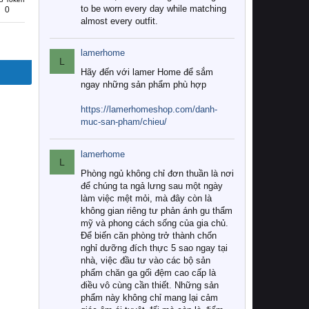
to be worn every day while matching
0
almost every outfit.
lamerhome
L
Hãy đến với lamer Home để sắm
ngay những sản phẩm phù hợp
https://lamerhomeshop.com/danh-
muc-san-pham/chieu/
lamerhome
L
Phòng ngủ không chỉ đơn thuần là nơi
để chúng ta ngả lưng sau một ngày
làm việc mệt mỏi, mà đây còn là
không gian riêng tư phản ánh gu thẩm
mỹ và phong cách sống của gia chủ.
Để biến căn phòng trở thành chốn
nghỉ dưỡng đích thực 5 sao ngay tại
nhà, việc đầu tư vào các bộ sản
phẩm chăn ga gối đệm cao cấp là
điều vô cùng cần thiết. Những sản
phẩm này không chỉ mang lại cảm