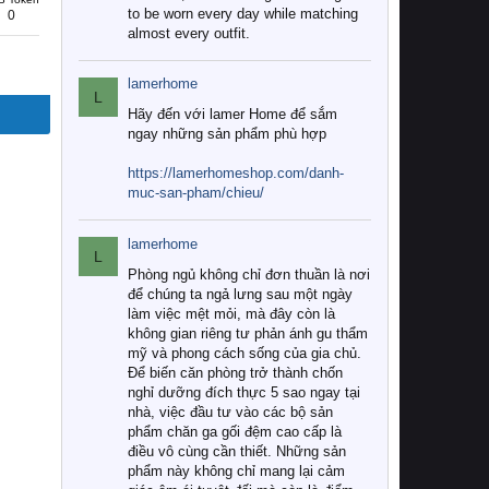
to be worn every day while matching
0
almost every outfit.
lamerhome
L
Hãy đến với lamer Home để sắm
ngay những sản phẩm phù hợp
https://lamerhomeshop.com/danh-
muc-san-pham/chieu/
lamerhome
L
Phòng ngủ không chỉ đơn thuần là nơi
để chúng ta ngả lưng sau một ngày
làm việc mệt mỏi, mà đây còn là
không gian riêng tư phản ánh gu thẩm
mỹ và phong cách sống của gia chủ.
Để biến căn phòng trở thành chốn
nghỉ dưỡng đích thực 5 sao ngay tại
nhà, việc đầu tư vào các bộ sản
phẩm chăn ga gối đệm cao cấp là
điều vô cùng cần thiết. Những sản
phẩm này không chỉ mang lại cảm