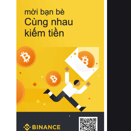
biệt từ bề mặt vải mềm mịn, khả năng
thoáng khí tuyệt vời cho đến độ đàn
hồi chuẩn xác của phần đệm nâng đỡ
cột sống.
Bên cạnh đó, việc lựa chọn các dòng
sản phẩm đạt chuẩn chất lượng quốc
tế còn giúp ngăn ngừa tình trạng kích
ứng da, hạn chế sự phát triển của vi
khuẩn và nấm mốc trong điều kiện
thời tiết nóng ẩm. Bạn có thể tìm hiểu
thêm các nghiên cứu khoa học về tác
động của giấc ngủ và môi trường
phòng ngủ đối với sức khỏe con
người tại Sleep Foundation (External
Link) để có cái nhìn toàn diện hơn.
2. Các tiêu chí vàng khi lựa chọn
chăn ga gối đệm cao cấp cho phòng
ngủ
Để sở hữu một bộ chăn ga gối đệm
cao cấp hoàn hảo cả về thẩm mỹ lẫn
công năng, người tiêu dùng cần cân
nhắc kỹ lưỡng các tiêu chí quan trọng