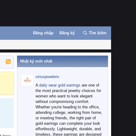
Đăng nhập
Đăng ký
Tìm kiếm
Nhật ký mới nhất
siriusjewelers
Binance
MEXC
A
daily wear gold earrings
are one of
the most practical jewelry choices for
women who want to look elegant
without compromising comfort.
Whether you're heading to the office,
attending college, working from home,
or meeting friends, the right pair of
gold earrings can complete your look
effortlessly. Lightweight, durable, and
timeless, these earrings are designed
B Token