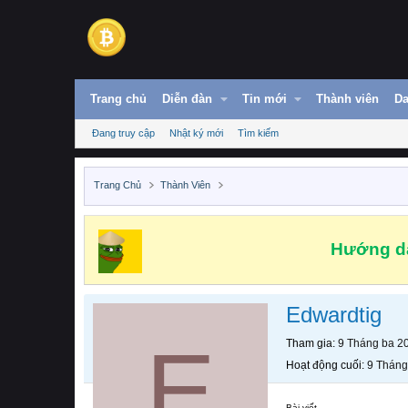
Trang chủ
Diễn đàn
Tin mới
Thành viên
Da
Đang truy cập
Nhật ký mới
Tìm kiếm
Trang Chủ
Thành Viên
Hướng dẫ
Edwardtig
E
Tham gia
9 Tháng ba 2
Hoạt động cuối
9 Tháng
Bài viết