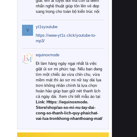
giác êm ái tuyệt đối mà còn là điểm
nhấn nghệ thuật giúp tôn lên vẻ đẹp
sang trọng cho toàn bộ kiến trúc nội
thất.
yt1syoutube
Tuy nhiên, giữa thị trường đa dạng
Y
với vô vàn thương hiệu và mẫu mã
https://www-yt1s.click/youtube-to-
như hiện nay, làm thế nào để chọn
mp3/
được những bộ chăn ga gối đệm cao
cấp thực sự chất lượng, phù hợp với
equinoxmode
khí hậu và nhu cầu sử dụng của gia
đình? Hãy cùng chúng tôi đi tìm lời
Đi làm hàng ngày ngại nhất là việc
giải đáp chi tiết qua bài viết dưới đây.
giặt ủi sơ mi phức tạp. Nếu bạn đang
tìm một chiếc áo vừa chỉn chu, vừa
1. Tại sao các gia đình hiện đại lại ưa
mềm mát thì áo sơ mi nữ tay dài lụa
chuộng chăn ga gối đệm cao cấp?
trơn không nhăn chính là lựa chọn
hoàn hảo giúp bạn giữ nét thanh lịch
Khác với các dòng sản phẩm thông
cả ngày dài. Xem chi tiết mẫu áo tại:
thường, những bộ chăn ga gối đệm
Link: Https: //equinoxmode.
cao cấp trải qua quy trình sản xuất
Store/shop/ao-so-mi-nu-tay-dai-
nghiêm ngặt từ khâu chọn lọc nguyên
cong-so-thanh-lich-quy-phaichat-
liệu tự nhiên đến công nghệ dệt
vai-lua-tronkhong-nhanthoang-mat/
nhuộm hiện đại không chứa hóa chất
độc hại. Khi sử dụng dòng sản phẩm
này, bạn sẽ cảm nhận rõ rệt sự khác