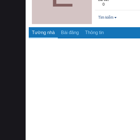
0
Tìm kiếm
Tường nhà
Bài đăng
Thông tin