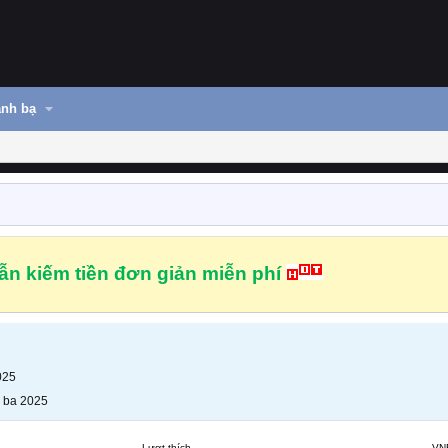
nh bạ
n kiếm tiền đơn giản miễn phí
025
 ba 2025
Lượt thích
VN