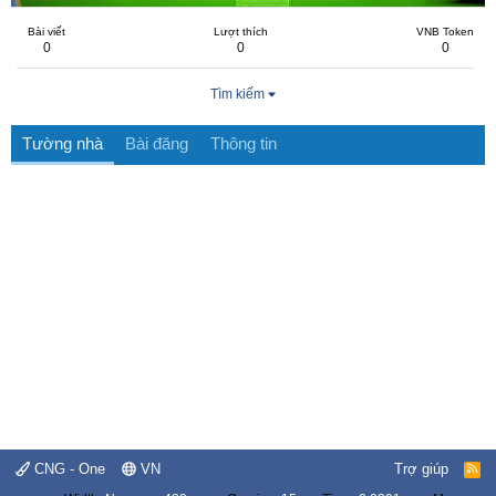
Bài viết
Lượt thích
VNB Token
0
0
0
Tìm kiếm
Tường nhà
Bài đăng
Thông tin
CNG - One
VN
Trợ giúp
R
S