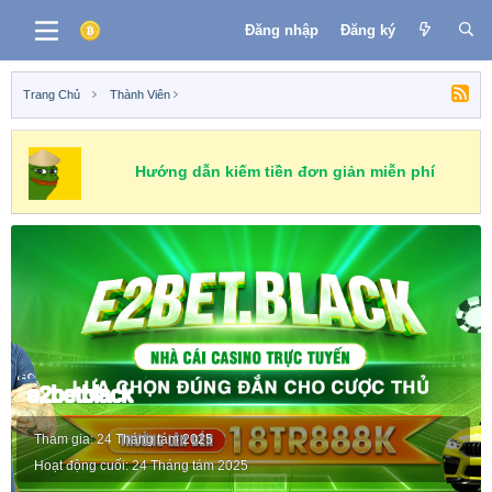
Đăng nhập
Đăng ký
Trang Chủ
Thành Viên
Hướng dẫn kiếm tiền đơn giản miễn phí
e2betblack
Tham gia
24 Tháng tám 2025
Hoạt động cuối
24 Tháng tám 2025