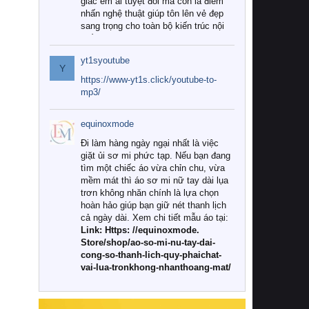
giác êm ái tuyệt đối mà còn là điểm
nhấn nghệ thuật giúp tôn lên vẻ đẹp
sang trọng cho toàn bộ kiến trúc nội
thất.
yt1syoutube
Tuy nhiên, giữa thị trường đa dạng
Y
với vô vàn thương hiệu và mẫu mã
https://www-yt1s.click/youtube-to-
như hiện nay, làm thế nào để chọn
mp3/
được những bộ chăn ga gối đệm cao
cấp thực sự chất lượng, phù hợp với
equinoxmode
khí hậu và nhu cầu sử dụng của gia
đình? Hãy cùng chúng tôi đi tìm lời
Đi làm hàng ngày ngại nhất là việc
giải đáp chi tiết qua bài viết dưới đây.
giặt ủi sơ mi phức tạp. Nếu bạn đang
tìm một chiếc áo vừa chỉn chu, vừa
1. Tại sao các gia đình hiện đại lại ưa
mềm mát thì áo sơ mi nữ tay dài lụa
chuộng chăn ga gối đệm cao cấp?
trơn không nhăn chính là lựa chọn
hoàn hảo giúp bạn giữ nét thanh lịch
Khác với các dòng sản phẩm thông
cả ngày dài. Xem chi tiết mẫu áo tại:
thường, những bộ chăn ga gối đệm
Link: Https: //equinoxmode.
cao cấp trải qua quy trình sản xuất
Store/shop/ao-so-mi-nu-tay-dai-
nghiêm ngặt từ khâu chọn lọc nguyên
cong-so-thanh-lich-quy-phaichat-
liệu tự nhiên đến công nghệ dệt
vai-lua-tronkhong-nhanthoang-mat/
nhuộm hiện đại không chứa hóa chất
độc hại. Khi sử dụng dòng sản phẩm
này, bạn sẽ cảm nhận rõ rệt sự khác