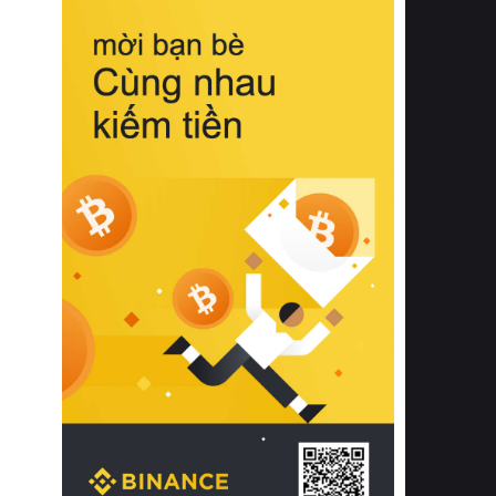
biệt từ bề mặt vải mềm mịn, khả năng
thoáng khí tuyệt vời cho đến độ đàn
hồi chuẩn xác của phần đệm nâng đỡ
cột sống.
Bên cạnh đó, việc lựa chọn các dòng
sản phẩm đạt chuẩn chất lượng quốc
tế còn giúp ngăn ngừa tình trạng kích
ứng da, hạn chế sự phát triển của vi
khuẩn và nấm mốc trong điều kiện
thời tiết nóng ẩm. Bạn có thể tìm hiểu
thêm các nghiên cứu khoa học về tác
động của giấc ngủ và môi trường
phòng ngủ đối với sức khỏe con
người tại Sleep Foundation (External
Link) để có cái nhìn toàn diện hơn.
2. Các tiêu chí vàng khi lựa chọn
chăn ga gối đệm cao cấp cho phòng
ngủ
Để sở hữu một bộ chăn ga gối đệm
cao cấp hoàn hảo cả về thẩm mỹ lẫn
công năng, người tiêu dùng cần cân
nhắc kỹ lưỡng các tiêu chí quan trọng