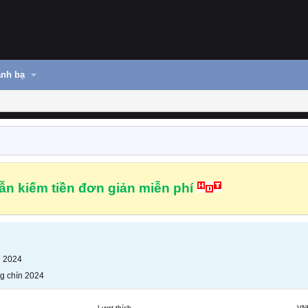
nh bạ
n kiếm tiền đơn giản miễn phí
n 2024
g chín 2024
Lượt thích
VN