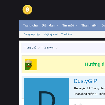
Trang chủ
Diễn đàn
Tin mới
Thành viên
Da
Đang truy cập
Nhật ký mới
Tìm kiếm
Trang Chủ
Thành Viên
Hướng dẫ
DustyGiP
D
Tham gia
21 Tháng chí
Hoạt động cuối
21 Thán
Bài viết