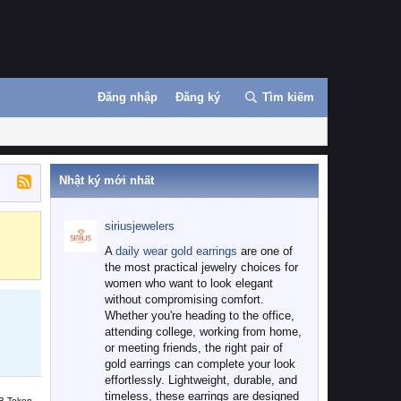
Đăng nhập
Đăng ký
Tìm kiếm
Nhật ký mới nhất
siriusjewelers
Binance
MEXC
A
daily wear gold earrings
are one of
the most practical jewelry choices for
women who want to look elegant
without compromising comfort.
Whether you're heading to the office,
attending college, working from home,
or meeting friends, the right pair of
gold earrings can complete your look
effortlessly. Lightweight, durable, and
timeless, these earrings are designed
B Token