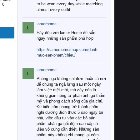
to be worn every day while matching
0
almost every outfit.
lamerhome
L
Hãy đến với lamer Home để sắm
ngay những sản phẩm phù hợp
https://lamerhomeshop.com/danh-
muc-san-pham/chieu/
lamerhome
L
Phòng ngủ không chỉ đơn thuần là nơi
để chúng ta ngả lưng sau một ngày
làm việc mệt mỏi, mà đây còn là
không gian riêng tư phản ánh gu thẩm
mỹ và phong cách sống của gia chủ.
Để biến căn phòng trở thành chốn
nghỉ dưỡng đích thực 5 sao ngay tại
nhà, việc đầu tư vào các bộ sản
phẩm chăn ga gối đệm cao cấp là
điều vô cùng cần thiết. Những sản
phẩm này không chỉ mang lại cảm