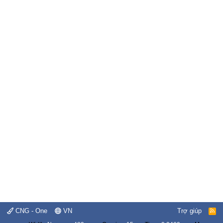
CNG - One
VN
Trợ giúp
R
S