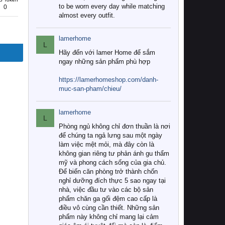
to be worn every day while matching
0
almost every outfit.
lamerhome
L
Hãy đến với lamer Home để sắm
ngay những sản phẩm phù hợp
https://lamerhomeshop.com/danh-
muc-san-pham/chieu/
lamerhome
L
Phòng ngủ không chỉ đơn thuần là nơi
để chúng ta ngả lưng sau một ngày
làm việc mệt mỏi, mà đây còn là
không gian riêng tư phản ánh gu thẩm
mỹ và phong cách sống của gia chủ.
Để biến căn phòng trở thành chốn
nghỉ dưỡng đích thực 5 sao ngay tại
nhà, việc đầu tư vào các bộ sản
phẩm chăn ga gối đệm cao cấp là
điều vô cùng cần thiết. Những sản
phẩm này không chỉ mang lại cảm