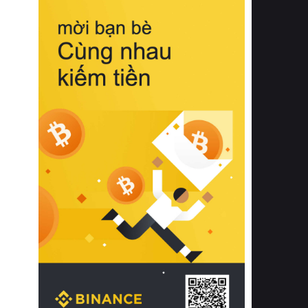
biệt từ bề mặt vải mềm mịn, khả năng
thoáng khí tuyệt vời cho đến độ đàn
hồi chuẩn xác của phần đệm nâng đỡ
cột sống.
Bên cạnh đó, việc lựa chọn các dòng
sản phẩm đạt chuẩn chất lượng quốc
tế còn giúp ngăn ngừa tình trạng kích
ứng da, hạn chế sự phát triển của vi
khuẩn và nấm mốc trong điều kiện
thời tiết nóng ẩm. Bạn có thể tìm hiểu
thêm các nghiên cứu khoa học về tác
động của giấc ngủ và môi trường
phòng ngủ đối với sức khỏe con
người tại Sleep Foundation (External
Link) để có cái nhìn toàn diện hơn.
2. Các tiêu chí vàng khi lựa chọn
chăn ga gối đệm cao cấp cho phòng
ngủ
Để sở hữu một bộ chăn ga gối đệm
cao cấp hoàn hảo cả về thẩm mỹ lẫn
công năng, người tiêu dùng cần cân
nhắc kỹ lưỡng các tiêu chí quan trọng