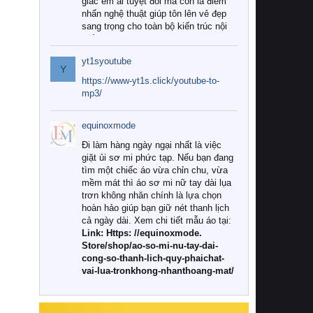
giác êm ái tuyệt đối mà còn là điểm
nhấn nghệ thuật giúp tôn lên vẻ đẹp
sang trọng cho toàn bộ kiến trúc nội
thất.
yt1syoutube
Tuy nhiên, giữa thị trường đa dạng
Y
với vô vàn thương hiệu và mẫu mã
https://www-yt1s.click/youtube-to-
như hiện nay, làm thế nào để chọn
mp3/
được những bộ chăn ga gối đệm cao
cấp thực sự chất lượng, phù hợp với
equinoxmode
khí hậu và nhu cầu sử dụng của gia
đình? Hãy cùng chúng tôi đi tìm lời
Đi làm hàng ngày ngại nhất là việc
giải đáp chi tiết qua bài viết dưới đây.
giặt ủi sơ mi phức tạp. Nếu bạn đang
tìm một chiếc áo vừa chỉn chu, vừa
1. Tại sao các gia đình hiện đại lại ưa
mềm mát thì áo sơ mi nữ tay dài lụa
chuộng chăn ga gối đệm cao cấp?
trơn không nhăn chính là lựa chọn
hoàn hảo giúp bạn giữ nét thanh lịch
Khác với các dòng sản phẩm thông
cả ngày dài. Xem chi tiết mẫu áo tại:
thường, những bộ chăn ga gối đệm
Link: Https: //equinoxmode.
cao cấp trải qua quy trình sản xuất
Store/shop/ao-so-mi-nu-tay-dai-
nghiêm ngặt từ khâu chọn lọc nguyên
cong-so-thanh-lich-quy-phaichat-
liệu tự nhiên đến công nghệ dệt
vai-lua-tronkhong-nhanthoang-mat/
nhuộm hiện đại không chứa hóa chất
độc hại. Khi sử dụng dòng sản phẩm
này, bạn sẽ cảm nhận rõ rệt sự khác