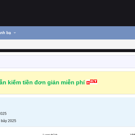
nh bạ
n kiếm tiền đơn giản miễn phí
2025
 bảy 2025
Lượt thích
VN