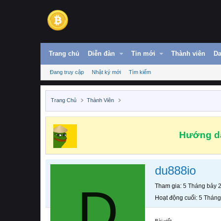
Trang chủ
Diễn đàn
Tin mới
Thành viên
Da
Đang truy cập
Nhật ký mới
Tìm kiếm
Trang Chủ
Thành Viên
Hướng dẫ
du888io
D
Tham gia
5 Tháng bảy 
Hoạt động cuối
5 Tháng
Bài viết