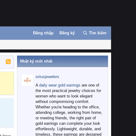
Đăng nhập
Đăng ký
Tìm kiếm
Nhật ký mới nhất
siriusjewelers
Binance
MEXC
A
daily wear gold earrings
are one of
the most practical jewelry choices for
women who want to look elegant
without compromising comfort.
Whether you're heading to the office,
attending college, working from home,
or meeting friends, the right pair of
gold earrings can complete your look
effortlessly. Lightweight, durable, and
timeless, these earrings are designed
B Token