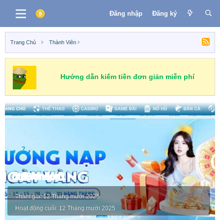
Đăng nhập
Đăng ký
Trang Chủ
Thành Viên
Hướng dẫn kiếm tiền đơn giản miễn phí
dt68london1
Tham gia
12 Tháng mười 2025
Hoạt động cuối
12 Tháng mười 2025