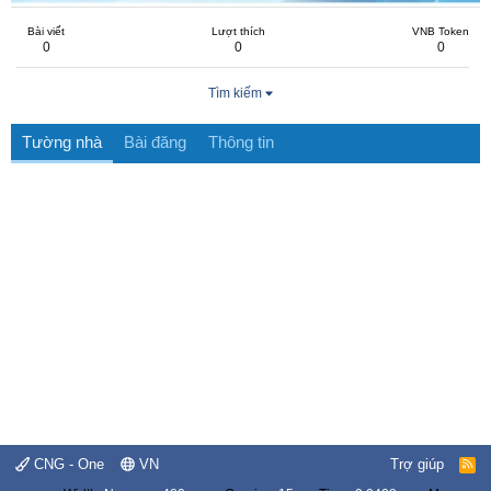
Bài viết
Lượt thích
VNB Token
0
0
0
Tìm kiếm
Tường nhà
Bài đăng
Thông tin
CNG - One
VN
Trợ giúp
R
S