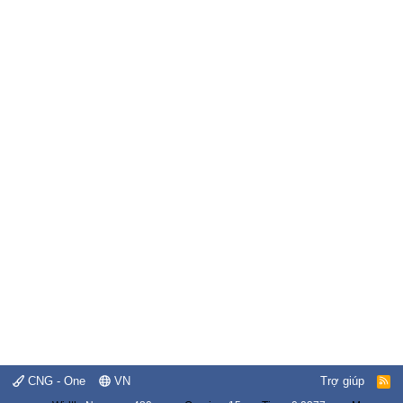
CNG - One
VN
Trợ giúp
R
S