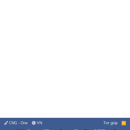
CNG - One
VN
Trợ giúp
R
S