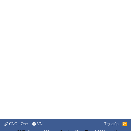
CNG - One
VN
Trợ giúp
R
S