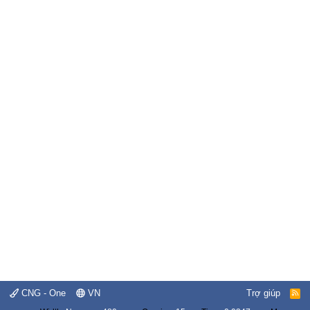
CNG - One
VN
Trợ giúp
R
S