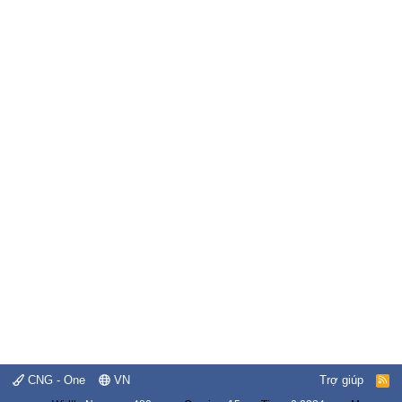
CNG - One
VN
Trợ giúp
R
S