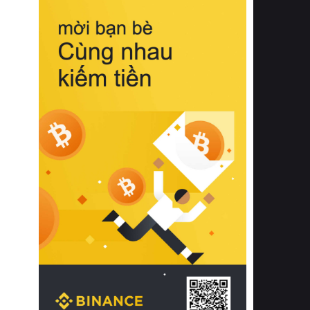
biệt từ bề mặt vải mềm mịn, khả năng
thoáng khí tuyệt vời cho đến độ đàn
hồi chuẩn xác của phần đệm nâng đỡ
cột sống.
Bên cạnh đó, việc lựa chọn các dòng
sản phẩm đạt chuẩn chất lượng quốc
tế còn giúp ngăn ngừa tình trạng kích
ứng da, hạn chế sự phát triển của vi
khuẩn và nấm mốc trong điều kiện
thời tiết nóng ẩm. Bạn có thể tìm hiểu
thêm các nghiên cứu khoa học về tác
động của giấc ngủ và môi trường
phòng ngủ đối với sức khỏe con
người tại Sleep Foundation (External
Link) để có cái nhìn toàn diện hơn.
2. Các tiêu chí vàng khi lựa chọn
chăn ga gối đệm cao cấp cho phòng
ngủ
Để sở hữu một bộ chăn ga gối đệm
cao cấp hoàn hảo cả về thẩm mỹ lẫn
công năng, người tiêu dùng cần cân
nhắc kỹ lưỡng các tiêu chí quan trọng