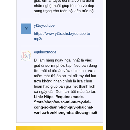
giác êm ái tuyệt đối mà còn là điểm
nhấn nghệ thuật giúp tôn lên vẻ đẹp
sang trọng cho toàn bộ kiến trúc nội
thất.
yt1syoutube
Tuy nhiên, giữa thị trường đa dạng
Y
với vô vàn thương hiệu và mẫu mã
https://www-yt1s.click/youtube-to-
như hiện nay, làm thế nào để chọn
mp3/
được những bộ chăn ga gối đệm cao
cấp thực sự chất lượng, phù hợp với
equinoxmode
khí hậu và nhu cầu sử dụng của gia
đình? Hãy cùng chúng tôi đi tìm lời
Đi làm hàng ngày ngại nhất là việc
giải đáp chi tiết qua bài viết dưới đây.
giặt ủi sơ mi phức tạp. Nếu bạn đang
tìm một chiếc áo vừa chỉn chu, vừa
1. Tại sao các gia đình hiện đại lại ưa
mềm mát thì áo sơ mi nữ tay dài lụa
chuộng chăn ga gối đệm cao cấp?
trơn không nhăn chính là lựa chọn
hoàn hảo giúp bạn giữ nét thanh lịch
Khác với các dòng sản phẩm thông
cả ngày dài. Xem chi tiết mẫu áo tại:
thường, những bộ chăn ga gối đệm
Link: Https: //equinoxmode.
cao cấp trải qua quy trình sản xuất
Store/shop/ao-so-mi-nu-tay-dai-
nghiêm ngặt từ khâu chọn lọc nguyên
cong-so-thanh-lich-quy-phaichat-
liệu tự nhiên đến công nghệ dệt
vai-lua-tronkhong-nhanthoang-mat/
nhuộm hiện đại không chứa hóa chất
độc hại. Khi sử dụng dòng sản phẩm
này, bạn sẽ cảm nhận rõ rệt sự khác