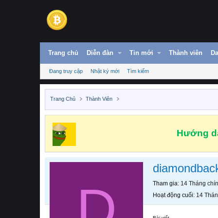
Trang chủ
Diễn đàn
Tin mới
Thành viên
Da
Đang truy cập
Nhật ký mới
Tìm kiếm
Trang Chủ
Thành Viên
Hướng dẫ
diamondback
D
Tham gia
14 Tháng chí
Hoạt động cuối
14 Thán
Bài viết