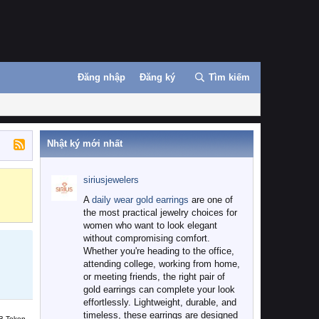
Đăng nhập
Đăng ký
Tìm kiếm
Nhật ký mới nhất
siriusjewelers
Binance
MEXC
A
daily wear gold earrings
are one of
the most practical jewelry choices for
women who want to look elegant
without compromising comfort.
Whether you're heading to the office,
attending college, working from home,
or meeting friends, the right pair of
gold earrings can complete your look
effortlessly. Lightweight, durable, and
timeless, these earrings are designed
B Token