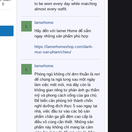
to be worn every day while matching
0
almost every outfit.
lamerhome
L
Hãy đến với lamer Home để sắm
ngay những sản phẩm phù hợp
https://lamerhomeshop.com/danh-
muc-san-pham/chieu/
lamerhome
L
Phòng ngủ không chỉ đơn thuần là nơi
để chúng ta ngả lưng sau một ngày
làm việc mệt mỏi, mà đây còn là
không gian riêng tư phản ánh gu thẩm
mỹ và phong cách sống của gia chủ.
Để biến căn phòng trở thành chốn
nghỉ dưỡng đích thực 5 sao ngay tại
nhà, việc đầu tư vào các bộ sản
phẩm chăn ga gối đệm cao cấp là
điều vô cùng cần thiết. Những sản
phẩm này không chỉ mang lại cảm