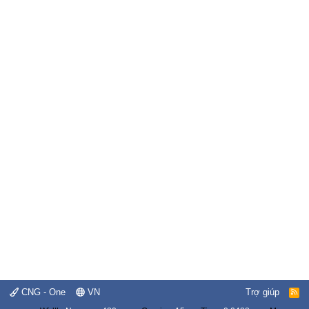
CNG - One
VN
Trợ giúp
R
S