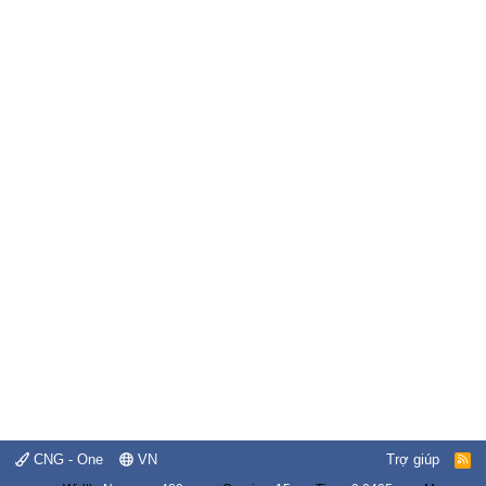
CNG - One
VN
Trợ giúp
R
S