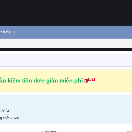
nh bạ
n kiếm tiền đơn giản miễn phí
n 2024
g chín 2024
Lượt thích
VN