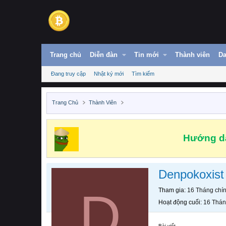
Trang chủ
Diễn đàn
Tin mới
Thành viên
Da
Đang truy cập
Nhật ký mới
Tìm kiếm
Trang Chủ
Thành Viên
Hướng dẫ
Denpokoxist
D
Tham gia
16 Tháng chí
Hoạt động cuối
16 Thán
Bài viết