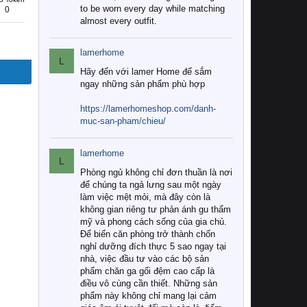
to be worn every day while matching
0
almost every outfit.
lamerhome
L
Hãy đến với lamer Home để sắm
ngay những sản phẩm phù hợp
https://lamerhomeshop.com/danh-
muc-san-pham/chieu/
lamerhome
L
Phòng ngủ không chỉ đơn thuần là nơi
để chúng ta ngả lưng sau một ngày
làm việc mệt mỏi, mà đây còn là
không gian riêng tư phản ánh gu thẩm
mỹ và phong cách sống của gia chủ.
Để biến căn phòng trở thành chốn
nghỉ dưỡng đích thực 5 sao ngay tại
nhà, việc đầu tư vào các bộ sản
phẩm chăn ga gối đệm cao cấp là
điều vô cùng cần thiết. Những sản
phẩm này không chỉ mang lại cảm