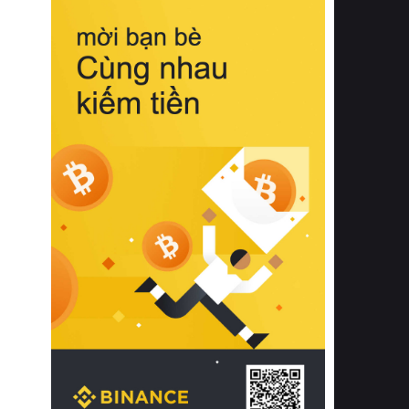
biệt từ bề mặt vải mềm mịn, khả năng
thoáng khí tuyệt vời cho đến độ đàn
hồi chuẩn xác của phần đệm nâng đỡ
cột sống.
Bên cạnh đó, việc lựa chọn các dòng
sản phẩm đạt chuẩn chất lượng quốc
tế còn giúp ngăn ngừa tình trạng kích
ứng da, hạn chế sự phát triển của vi
khuẩn và nấm mốc trong điều kiện
thời tiết nóng ẩm. Bạn có thể tìm hiểu
thêm các nghiên cứu khoa học về tác
động của giấc ngủ và môi trường
phòng ngủ đối với sức khỏe con
người tại Sleep Foundation (External
Link) để có cái nhìn toàn diện hơn.
2. Các tiêu chí vàng khi lựa chọn
chăn ga gối đệm cao cấp cho phòng
ngủ
Để sở hữu một bộ chăn ga gối đệm
cao cấp hoàn hảo cả về thẩm mỹ lẫn
công năng, người tiêu dùng cần cân
nhắc kỹ lưỡng các tiêu chí quan trọng