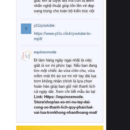
giác êm ái tuyệt đối mà còn là điểm
nhấn nghệ thuật giúp tôn lên vẻ đẹp
sang trọng cho toàn bộ kiến trúc nội
thất.
yt1syoutube
Tuy nhiên, giữa thị trường đa dạng
Y
với vô vàn thương hiệu và mẫu mã
https://www-yt1s.click/youtube-to-
như hiện nay, làm thế nào để chọn
mp3/
được những bộ chăn ga gối đệm cao
cấp thực sự chất lượng, phù hợp với
equinoxmode
khí hậu và nhu cầu sử dụng của gia
đình? Hãy cùng chúng tôi đi tìm lời
Đi làm hàng ngày ngại nhất là việc
giải đáp chi tiết qua bài viết dưới đây.
giặt ủi sơ mi phức tạp. Nếu bạn đang
tìm một chiếc áo vừa chỉn chu, vừa
1. Tại sao các gia đình hiện đại lại ưa
mềm mát thì áo sơ mi nữ tay dài lụa
chuộng chăn ga gối đệm cao cấp?
trơn không nhăn chính là lựa chọn
hoàn hảo giúp bạn giữ nét thanh lịch
Khác với các dòng sản phẩm thông
cả ngày dài. Xem chi tiết mẫu áo tại:
thường, những bộ chăn ga gối đệm
Link: Https: //equinoxmode.
cao cấp trải qua quy trình sản xuất
Store/shop/ao-so-mi-nu-tay-dai-
nghiêm ngặt từ khâu chọn lọc nguyên
cong-so-thanh-lich-quy-phaichat-
liệu tự nhiên đến công nghệ dệt
vai-lua-tronkhong-nhanthoang-mat/
nhuộm hiện đại không chứa hóa chất
độc hại. Khi sử dụng dòng sản phẩm
này, bạn sẽ cảm nhận rõ rệt sự khác