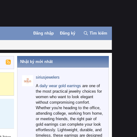
Đăng nhập
Đăng ký
Tìm kiếm
Nhật ký mới nhất
siriusjewelers
Binance
MEXC
A
daily wear gold earrings
are one of
the most practical jewelry choices for
women who want to look elegant
without compromising comfort.
Whether you're heading to the office,
attending college, working from home,
or meeting friends, the right pair of
gold earrings can complete your look
effortlessly. Lightweight, durable, and
timeless, these earrings are designed
B Token