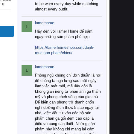
to be worn every day while matching
0
almost every outfit.
lamerhome
L
Hãy đến với lamer Home để sắm
ngay những sản phẩm phù hợp
https://lamerhomeshop.com/danh-
muc-san-pham/chieu/
lamerhome
L
Phòng ngủ không chỉ đơn thuần là nơi
để chúng ta ngả lưng sau một ngày
làm việc mệt mỏi, mà đây còn là
không gian riêng tư phản ánh gu thẩm
mỹ và phong cách sống của gia chủ.
Để biến căn phòng trở thành chốn
nghỉ dưỡng đích thực 5 sao ngay tại
nhà, việc đầu tư vào các bộ sản
phẩm chăn ga gối đệm cao cấp là
điều vô cùng cần thiết. Những sản
phẩm này không chỉ mang lại cảm