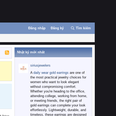
Đăng nhập
Đăng ký
Tìm kiếm
Nhật ký mới nhất
siriusjewelers
Binance
MEXC
A
daily wear gold earrings
are one of
the most practical jewelry choices for
women who want to look elegant
without compromising comfort.
Whether you're heading to the office,
attending college, working from home,
or meeting friends, the right pair of
gold earrings can complete your look
effortlessly. Lightweight, durable, and
timeless, these earrings are designed
B Token