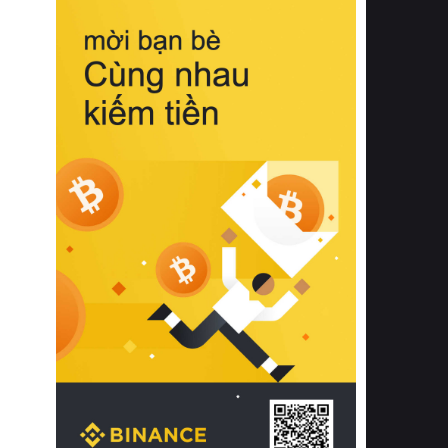
biệt từ bề mặt vải mềm mịn, khả năng
thoáng khí tuyệt vời cho đến độ đàn
hồi chuẩn xác của phần đệm nâng đỡ
cột sống.
Bên cạnh đó, việc lựa chọn các dòng
sản phẩm đạt chuẩn chất lượng quốc
tế còn giúp ngăn ngừa tình trạng kích
ứng da, hạn chế sự phát triển của vi
khuẩn và nấm mốc trong điều kiện
thời tiết nóng ẩm. Bạn có thể tìm hiểu
thêm các nghiên cứu khoa học về tác
động của giấc ngủ và môi trường
phòng ngủ đối với sức khỏe con
người tại Sleep Foundation (External
Link) để có cái nhìn toàn diện hơn.
2. Các tiêu chí vàng khi lựa chọn
chăn ga gối đệm cao cấp cho phòng
ngủ
Để sở hữu một bộ chăn ga gối đệm
cao cấp hoàn hảo cả về thẩm mỹ lẫn
công năng, người tiêu dùng cần cân
nhắc kỹ lưỡng các tiêu chí quan trọng