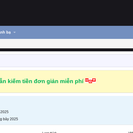
nh bạ
n kiếm tiền đơn giản miễn phí
 2025
g bảy 2025
Lượt thích
VN