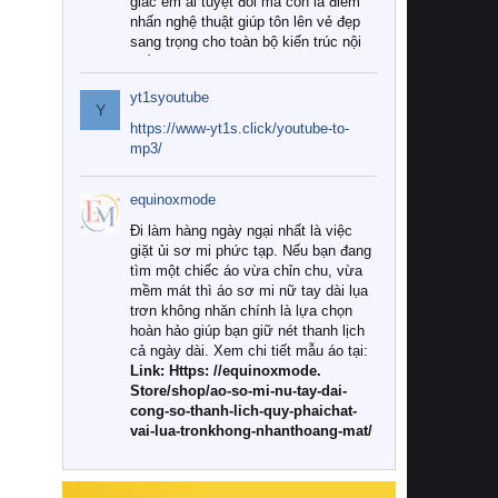
giác êm ái tuyệt đối mà còn là điểm
nhấn nghệ thuật giúp tôn lên vẻ đẹp
sang trọng cho toàn bộ kiến trúc nội
thất.
yt1syoutube
Tuy nhiên, giữa thị trường đa dạng
Y
với vô vàn thương hiệu và mẫu mã
https://www-yt1s.click/youtube-to-
như hiện nay, làm thế nào để chọn
mp3/
được những bộ chăn ga gối đệm cao
cấp thực sự chất lượng, phù hợp với
equinoxmode
khí hậu và nhu cầu sử dụng của gia
đình? Hãy cùng chúng tôi đi tìm lời
Đi làm hàng ngày ngại nhất là việc
giải đáp chi tiết qua bài viết dưới đây.
giặt ủi sơ mi phức tạp. Nếu bạn đang
tìm một chiếc áo vừa chỉn chu, vừa
1. Tại sao các gia đình hiện đại lại ưa
mềm mát thì áo sơ mi nữ tay dài lụa
chuộng chăn ga gối đệm cao cấp?
trơn không nhăn chính là lựa chọn
hoàn hảo giúp bạn giữ nét thanh lịch
Khác với các dòng sản phẩm thông
cả ngày dài. Xem chi tiết mẫu áo tại:
thường, những bộ chăn ga gối đệm
Link: Https: //equinoxmode.
cao cấp trải qua quy trình sản xuất
Store/shop/ao-so-mi-nu-tay-dai-
nghiêm ngặt từ khâu chọn lọc nguyên
cong-so-thanh-lich-quy-phaichat-
liệu tự nhiên đến công nghệ dệt
vai-lua-tronkhong-nhanthoang-mat/
nhuộm hiện đại không chứa hóa chất
độc hại. Khi sử dụng dòng sản phẩm
này, bạn sẽ cảm nhận rõ rệt sự khác