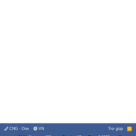
CNG - One
VN
Trợ giúp
R
S