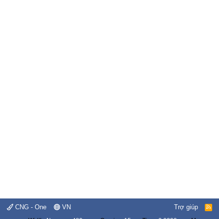
CNG - One
VN
Trợ giúp
R
S