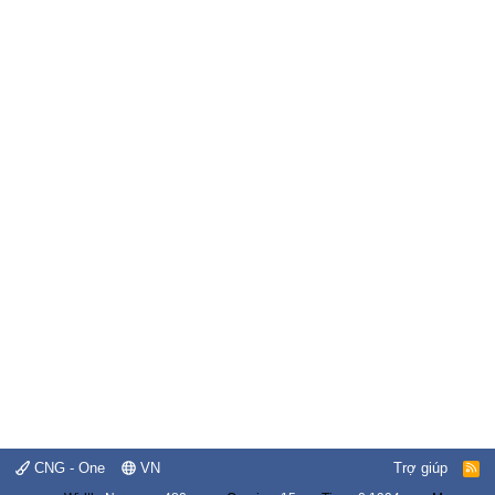
CNG - One
VN
Trợ giúp
R
S