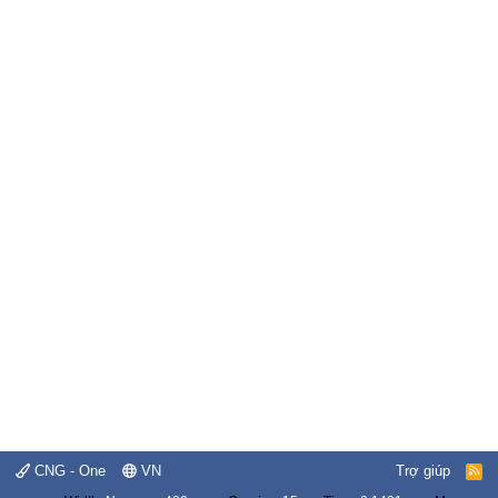
CNG - One
VN
Trợ giúp
R
S