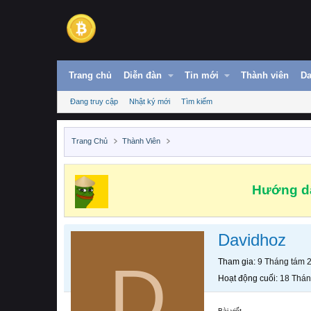
Trang chủ
Diễn đàn
Tin mới
Thành viên
Da
Đang truy cập
Nhật ký mới
Tìm kiếm
Trang Chủ
Thành Viên
Hướng dẫ
Davidhoz
D
Tham gia
9 Tháng tám 
Hoạt động cuối
18 Thán
Bài viết