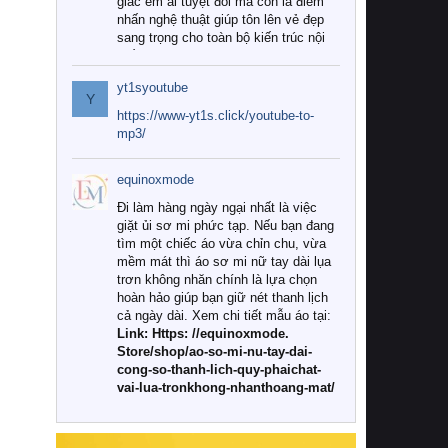
giác êm ái tuyệt đối mà còn là điểm
nhấn nghệ thuật giúp tôn lên vẻ đẹp
sang trọng cho toàn bộ kiến trúc nội
thất.
yt1syoutube
Tuy nhiên, giữa thị trường đa dạng
Y
với vô vàn thương hiệu và mẫu mã
https://www-yt1s.click/youtube-to-
như hiện nay, làm thế nào để chọn
mp3/
được những bộ chăn ga gối đệm cao
cấp thực sự chất lượng, phù hợp với
equinoxmode
khí hậu và nhu cầu sử dụng của gia
đình? Hãy cùng chúng tôi đi tìm lời
Đi làm hàng ngày ngại nhất là việc
giải đáp chi tiết qua bài viết dưới đây.
giặt ủi sơ mi phức tạp. Nếu bạn đang
tìm một chiếc áo vừa chỉn chu, vừa
1. Tại sao các gia đình hiện đại lại ưa
mềm mát thì áo sơ mi nữ tay dài lụa
chuộng chăn ga gối đệm cao cấp?
trơn không nhăn chính là lựa chọn
hoàn hảo giúp bạn giữ nét thanh lịch
Khác với các dòng sản phẩm thông
cả ngày dài. Xem chi tiết mẫu áo tại:
thường, những bộ chăn ga gối đệm
Link: Https: //equinoxmode.
cao cấp trải qua quy trình sản xuất
Store/shop/ao-so-mi-nu-tay-dai-
nghiêm ngặt từ khâu chọn lọc nguyên
cong-so-thanh-lich-quy-phaichat-
liệu tự nhiên đến công nghệ dệt
vai-lua-tronkhong-nhanthoang-mat/
nhuộm hiện đại không chứa hóa chất
độc hại. Khi sử dụng dòng sản phẩm
này, bạn sẽ cảm nhận rõ rệt sự khác