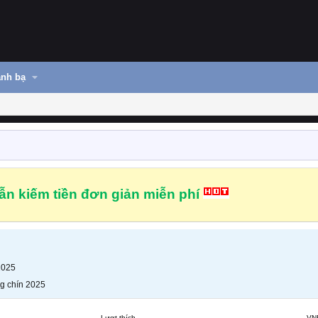
nh bạ
n kiếm tiền đơn giản miễn phí
2025
g chín 2025
Lượt thích
VN