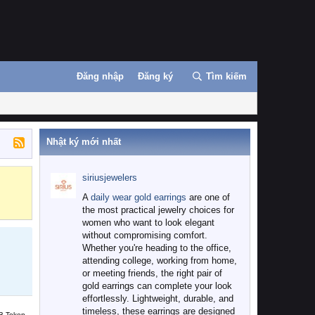
Đăng nhập
Đăng ký
Tìm kiếm
Nhật ký mới nhất
siriusjewelers
Binance
MEXC
A
daily wear gold earrings
are one of
the most practical jewelry choices for
women who want to look elegant
without compromising comfort.
Whether you're heading to the office,
attending college, working from home,
or meeting friends, the right pair of
gold earrings can complete your look
effortlessly. Lightweight, durable, and
timeless, these earrings are designed
B Token