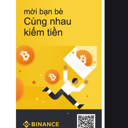
biệt từ bề mặt vải mềm mịn, khả năng
thoáng khí tuyệt vời cho đến độ đàn
hồi chuẩn xác của phần đệm nâng đỡ
cột sống.
Bên cạnh đó, việc lựa chọn các dòng
sản phẩm đạt chuẩn chất lượng quốc
tế còn giúp ngăn ngừa tình trạng kích
ứng da, hạn chế sự phát triển của vi
khuẩn và nấm mốc trong điều kiện
thời tiết nóng ẩm. Bạn có thể tìm hiểu
thêm các nghiên cứu khoa học về tác
động của giấc ngủ và môi trường
phòng ngủ đối với sức khỏe con
người tại Sleep Foundation (External
Link) để có cái nhìn toàn diện hơn.
2. Các tiêu chí vàng khi lựa chọn
chăn ga gối đệm cao cấp cho phòng
ngủ
Để sở hữu một bộ chăn ga gối đệm
cao cấp hoàn hảo cả về thẩm mỹ lẫn
công năng, người tiêu dùng cần cân
nhắc kỹ lưỡng các tiêu chí quan trọng