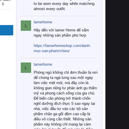
to be worn every day while matching
0
almost every outfit.
lamerhome
L
Hãy đến với lamer Home để sắm
ngay những sản phẩm phù hợp
https://lamerhomeshop.com/danh-
muc-san-pham/chieu/
lamerhome
L
Phòng ngủ không chỉ đơn thuần là nơi
để chúng ta ngả lưng sau một ngày
làm việc mệt mỏi, mà đây còn là
không gian riêng tư phản ánh gu thẩm
mỹ và phong cách sống của gia chủ.
Để biến căn phòng trở thành chốn
nghỉ dưỡng đích thực 5 sao ngay tại
nhà, việc đầu tư vào các bộ sản
phẩm chăn ga gối đệm cao cấp là
điều vô cùng cần thiết. Những sản
phẩm này không chỉ mang lại cảm