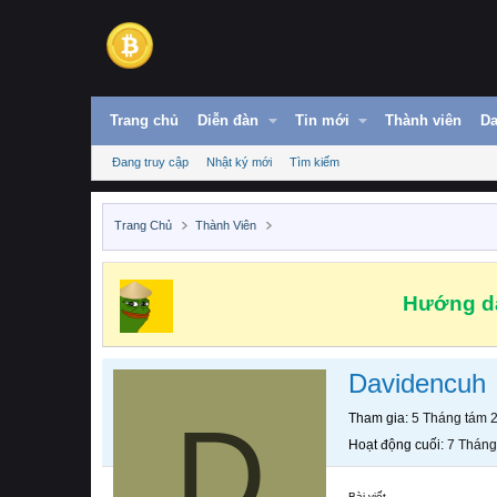
Trang chủ
Diễn đàn
Tin mới
Thành viên
Da
Đang truy cập
Nhật ký mới
Tìm kiếm
Trang Chủ
Thành Viên
Hướng dẫ
Davidencuh
D
Tham gia
5 Tháng tám 
Hoạt động cuối
7 Tháng
Bài viết