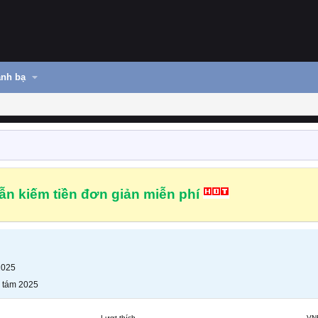
nh bạ
n kiếm tiền đơn giản miễn phí
2025
 tám 2025
Lượt thích
VN