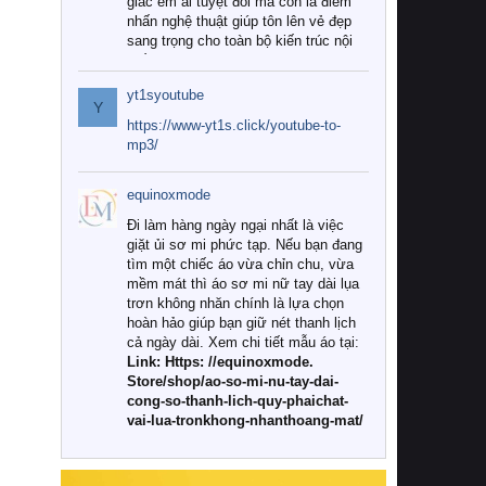
giác êm ái tuyệt đối mà còn là điểm
nhấn nghệ thuật giúp tôn lên vẻ đẹp
sang trọng cho toàn bộ kiến trúc nội
thất.
yt1syoutube
Tuy nhiên, giữa thị trường đa dạng
Y
với vô vàn thương hiệu và mẫu mã
https://www-yt1s.click/youtube-to-
như hiện nay, làm thế nào để chọn
mp3/
được những bộ chăn ga gối đệm cao
cấp thực sự chất lượng, phù hợp với
equinoxmode
khí hậu và nhu cầu sử dụng của gia
đình? Hãy cùng chúng tôi đi tìm lời
Đi làm hàng ngày ngại nhất là việc
giải đáp chi tiết qua bài viết dưới đây.
giặt ủi sơ mi phức tạp. Nếu bạn đang
tìm một chiếc áo vừa chỉn chu, vừa
1. Tại sao các gia đình hiện đại lại ưa
mềm mát thì áo sơ mi nữ tay dài lụa
chuộng chăn ga gối đệm cao cấp?
trơn không nhăn chính là lựa chọn
hoàn hảo giúp bạn giữ nét thanh lịch
Khác với các dòng sản phẩm thông
cả ngày dài. Xem chi tiết mẫu áo tại:
thường, những bộ chăn ga gối đệm
Link: Https: //equinoxmode.
cao cấp trải qua quy trình sản xuất
Store/shop/ao-so-mi-nu-tay-dai-
nghiêm ngặt từ khâu chọn lọc nguyên
cong-so-thanh-lich-quy-phaichat-
liệu tự nhiên đến công nghệ dệt
vai-lua-tronkhong-nhanthoang-mat/
nhuộm hiện đại không chứa hóa chất
độc hại. Khi sử dụng dòng sản phẩm
này, bạn sẽ cảm nhận rõ rệt sự khác