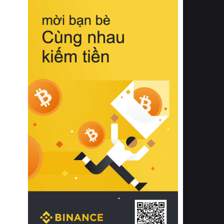
biệt từ bề mặt vải mềm mịn, khả năng
thoáng khí tuyệt vời cho đến độ đàn
hồi chuẩn xác của phần đệm nâng đỡ
cột sống.
Bên cạnh đó, việc lựa chọn các dòng
sản phẩm đạt chuẩn chất lượng quốc
tế còn giúp ngăn ngừa tình trạng kích
ứng da, hạn chế sự phát triển của vi
khuẩn và nấm mốc trong điều kiện
thời tiết nóng ẩm. Bạn có thể tìm hiểu
thêm các nghiên cứu khoa học về tác
động của giấc ngủ và môi trường
phòng ngủ đối với sức khỏe con
người tại Sleep Foundation (External
Link) để có cái nhìn toàn diện hơn.
2. Các tiêu chí vàng khi lựa chọn
chăn ga gối đệm cao cấp cho phòng
ngủ
Để sở hữu một bộ chăn ga gối đệm
cao cấp hoàn hảo cả về thẩm mỹ lẫn
công năng, người tiêu dùng cần cân
nhắc kỹ lưỡng các tiêu chí quan trọng