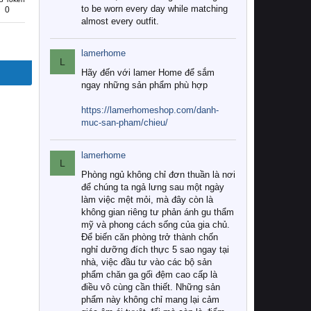
to be worn every day while matching
0
almost every outfit.
lamerhome
L
Hãy đến với lamer Home để sắm
ngay những sản phẩm phù hợp
https://lamerhomeshop.com/danh-
muc-san-pham/chieu/
lamerhome
L
Phòng ngủ không chỉ đơn thuần là nơi
để chúng ta ngả lưng sau một ngày
làm việc mệt mỏi, mà đây còn là
không gian riêng tư phản ánh gu thẩm
mỹ và phong cách sống của gia chủ.
Để biến căn phòng trở thành chốn
nghỉ dưỡng đích thực 5 sao ngay tại
nhà, việc đầu tư vào các bộ sản
phẩm chăn ga gối đệm cao cấp là
điều vô cùng cần thiết. Những sản
phẩm này không chỉ mang lại cảm