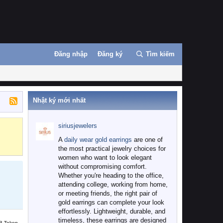
Đăng nhập
Đăng ký
Tìm kiếm
Nhật ký mới nhất
siriusjewelers
Binance
MEXC
A
daily wear gold earrings
are one of
the most practical jewelry choices for
women who want to look elegant
without compromising comfort.
Whether you're heading to the office,
attending college, working from home,
or meeting friends, the right pair of
gold earrings can complete your look
effortlessly. Lightweight, durable, and
timeless, these earrings are designed
B Token