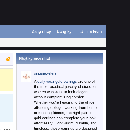
Đăng nhập
Đăng ký
Tìm kiếm
Nhật ký mới nhất
siriusjewelers
Binance
MEXC
A
daily wear gold earrings
are one of
the most practical jewelry choices for
women who want to look elegant
without compromising comfort.
Whether you're heading to the office,
attending college, working from home,
or meeting friends, the right pair of
gold earrings can complete your look
effortlessly. Lightweight, durable, and
timeless, these earrings are designed
B Token