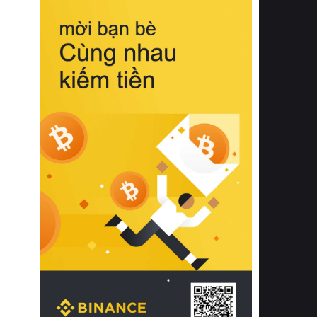
biệt từ bề mặt vải mềm mịn, khả năng
thoáng khí tuyệt vời cho đến độ đàn
hồi chuẩn xác của phần đệm nâng đỡ
cột sống.
Bên cạnh đó, việc lựa chọn các dòng
sản phẩm đạt chuẩn chất lượng quốc
tế còn giúp ngăn ngừa tình trạng kích
ứng da, hạn chế sự phát triển của vi
khuẩn và nấm mốc trong điều kiện
thời tiết nóng ẩm. Bạn có thể tìm hiểu
thêm các nghiên cứu khoa học về tác
động của giấc ngủ và môi trường
phòng ngủ đối với sức khỏe con
người tại Sleep Foundation (External
Link) để có cái nhìn toàn diện hơn.
2. Các tiêu chí vàng khi lựa chọn
chăn ga gối đệm cao cấp cho phòng
ngủ
Để sở hữu một bộ chăn ga gối đệm
cao cấp hoàn hảo cả về thẩm mỹ lẫn
công năng, người tiêu dùng cần cân
nhắc kỹ lưỡng các tiêu chí quan trọng