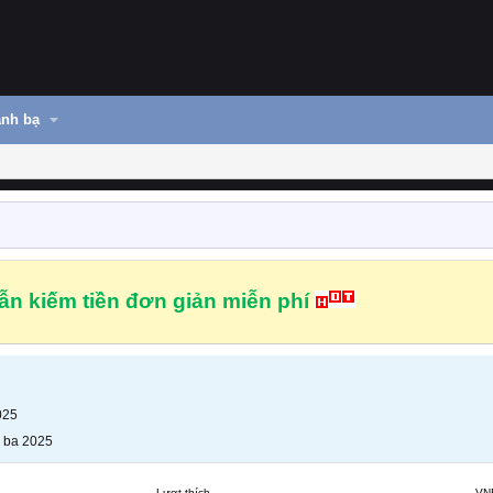
nh bạ
n kiếm tiền đơn giản miễn phí
025
 ba 2025
Lượt thích
VN