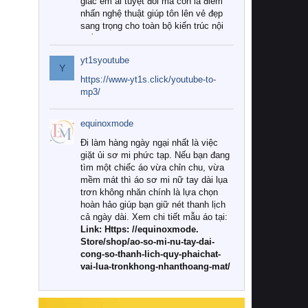
giác êm ái tuyệt đối mà còn là điểm
nhấn nghệ thuật giúp tôn lên vẻ đẹp
sang trọng cho toàn bộ kiến trúc nội
thất.
yt1syoutube
Tuy nhiên, giữa thị trường đa dạng
Y
với vô vàn thương hiệu và mẫu mã
https://www-yt1s.click/youtube-to-
như hiện nay, làm thế nào để chọn
mp3/
được những bộ chăn ga gối đệm cao
cấp thực sự chất lượng, phù hợp với
equinoxmode
khí hậu và nhu cầu sử dụng của gia
đình? Hãy cùng chúng tôi đi tìm lời
Đi làm hàng ngày ngại nhất là việc
giải đáp chi tiết qua bài viết dưới đây.
giặt ủi sơ mi phức tạp. Nếu bạn đang
tìm một chiếc áo vừa chỉn chu, vừa
1. Tại sao các gia đình hiện đại lại ưa
mềm mát thì áo sơ mi nữ tay dài lụa
chuộng chăn ga gối đệm cao cấp?
trơn không nhăn chính là lựa chọn
hoàn hảo giúp bạn giữ nét thanh lịch
Khác với các dòng sản phẩm thông
cả ngày dài. Xem chi tiết mẫu áo tại:
thường, những bộ chăn ga gối đệm
Link: Https: //equinoxmode.
cao cấp trải qua quy trình sản xuất
Store/shop/ao-so-mi-nu-tay-dai-
nghiêm ngặt từ khâu chọn lọc nguyên
cong-so-thanh-lich-quy-phaichat-
liệu tự nhiên đến công nghệ dệt
vai-lua-tronkhong-nhanthoang-mat/
nhuộm hiện đại không chứa hóa chất
độc hại. Khi sử dụng dòng sản phẩm
này, bạn sẽ cảm nhận rõ rệt sự khác