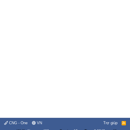
CNG - One
VN
Trợ giúp
R
S