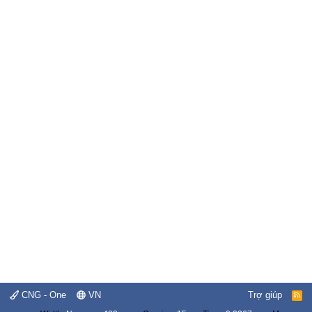
CNG - One
VN
Trợ giúp
R
S