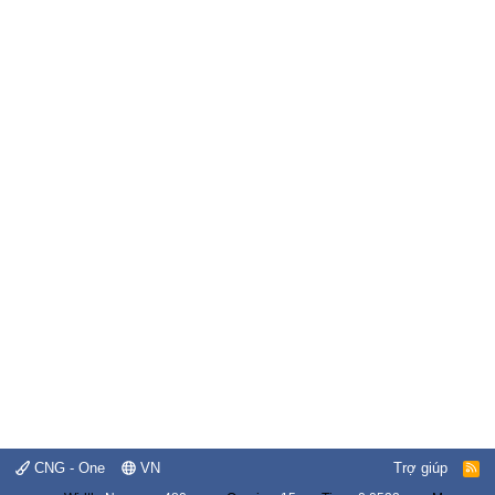
CNG - One
VN
Trợ giúp
R
S