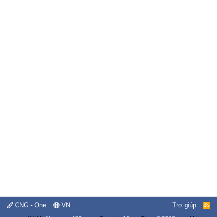
CNG - One
VN
Trợ giúp
R
S