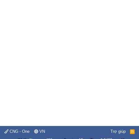
CNG - One
VN
Trợ giúp
R
S