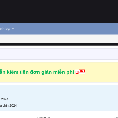
nh bạ
n kiếm tiền đơn giản miễn phí
n 2024
g chín 2024
Lượt thích
VN