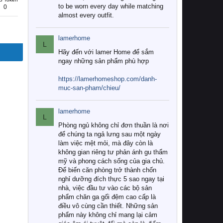
to be worn every day while matching
0
almost every outfit.
lamerhome
L
Hãy đến với lamer Home để sắm
ngay những sản phẩm phù hợp
https://lamerhomeshop.com/danh-
muc-san-pham/chieu/
lamerhome
L
Phòng ngủ không chỉ đơn thuần là nơi
để chúng ta ngả lưng sau một ngày
làm việc mệt mỏi, mà đây còn là
không gian riêng tư phản ánh gu thẩm
mỹ và phong cách sống của gia chủ.
Để biến căn phòng trở thành chốn
nghỉ dưỡng đích thực 5 sao ngay tại
nhà, việc đầu tư vào các bộ sản
phẩm chăn ga gối đệm cao cấp là
điều vô cùng cần thiết. Những sản
phẩm này không chỉ mang lại cảm