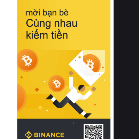
biệt từ bề mặt vải mềm mịn, khả năng
thoáng khí tuyệt vời cho đến độ đàn
hồi chuẩn xác của phần đệm nâng đỡ
cột sống.
Bên cạnh đó, việc lựa chọn các dòng
sản phẩm đạt chuẩn chất lượng quốc
tế còn giúp ngăn ngừa tình trạng kích
ứng da, hạn chế sự phát triển của vi
khuẩn và nấm mốc trong điều kiện
thời tiết nóng ẩm. Bạn có thể tìm hiểu
thêm các nghiên cứu khoa học về tác
động của giấc ngủ và môi trường
phòng ngủ đối với sức khỏe con
người tại Sleep Foundation (External
Link) để có cái nhìn toàn diện hơn.
2. Các tiêu chí vàng khi lựa chọn
chăn ga gối đệm cao cấp cho phòng
ngủ
Để sở hữu một bộ chăn ga gối đệm
cao cấp hoàn hảo cả về thẩm mỹ lẫn
công năng, người tiêu dùng cần cân
nhắc kỹ lưỡng các tiêu chí quan trọng