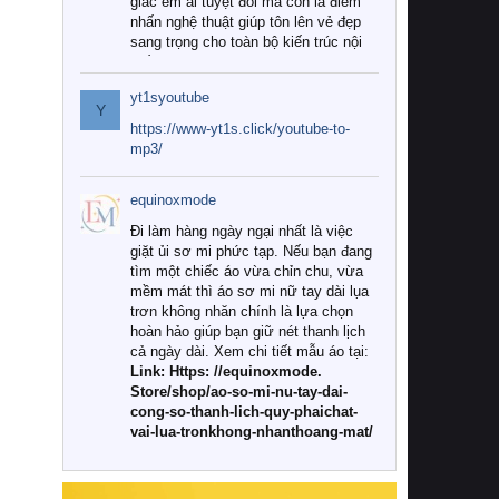
giác êm ái tuyệt đối mà còn là điểm
nhấn nghệ thuật giúp tôn lên vẻ đẹp
sang trọng cho toàn bộ kiến trúc nội
thất.
yt1syoutube
Tuy nhiên, giữa thị trường đa dạng
Y
với vô vàn thương hiệu và mẫu mã
https://www-yt1s.click/youtube-to-
như hiện nay, làm thế nào để chọn
mp3/
được những bộ chăn ga gối đệm cao
cấp thực sự chất lượng, phù hợp với
equinoxmode
khí hậu và nhu cầu sử dụng của gia
đình? Hãy cùng chúng tôi đi tìm lời
Đi làm hàng ngày ngại nhất là việc
giải đáp chi tiết qua bài viết dưới đây.
giặt ủi sơ mi phức tạp. Nếu bạn đang
tìm một chiếc áo vừa chỉn chu, vừa
1. Tại sao các gia đình hiện đại lại ưa
mềm mát thì áo sơ mi nữ tay dài lụa
chuộng chăn ga gối đệm cao cấp?
trơn không nhăn chính là lựa chọn
hoàn hảo giúp bạn giữ nét thanh lịch
Khác với các dòng sản phẩm thông
cả ngày dài. Xem chi tiết mẫu áo tại:
thường, những bộ chăn ga gối đệm
Link: Https: //equinoxmode.
cao cấp trải qua quy trình sản xuất
Store/shop/ao-so-mi-nu-tay-dai-
nghiêm ngặt từ khâu chọn lọc nguyên
cong-so-thanh-lich-quy-phaichat-
liệu tự nhiên đến công nghệ dệt
vai-lua-tronkhong-nhanthoang-mat/
nhuộm hiện đại không chứa hóa chất
độc hại. Khi sử dụng dòng sản phẩm
này, bạn sẽ cảm nhận rõ rệt sự khác