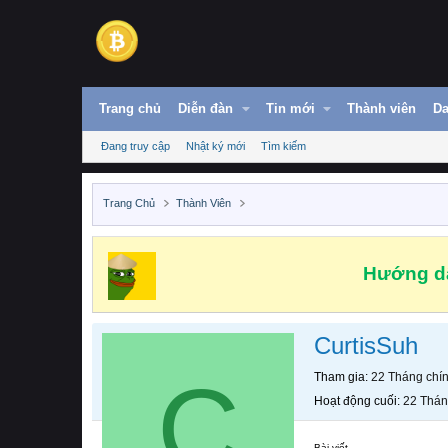
Trang chủ
Diễn đàn
Tin mới
Thành viên
Da
Đang truy cập
Nhật ký mới
Tìm kiếm
Trang Chủ
Thành Viên
Hướng dẫ
CurtisSuh
C
Tham gia
22 Tháng chí
Hoạt động cuối
22 Thán
Bài viết