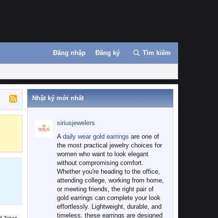
Đăng nhập
Đăng ký
Tìm kiếm
Nhật ký mới nhất
siriusjewelers
Binance
MEXC
A
daily wear gold earrings
are one of
the most practical jewelry choices for
women who want to look elegant
without compromising comfort.
Whether you're heading to the office,
attending college, working from home,
or meeting friends, the right pair of
gold earrings can complete your look
effortlessly. Lightweight, durable, and
timeless, these earrings are designed
B Token