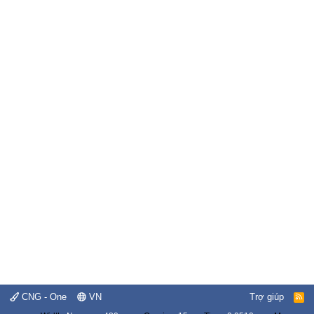
CNG - One
VN
Trợ giúp
R
S