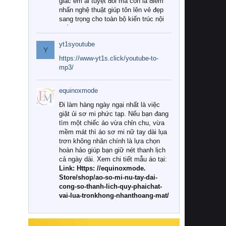
giác êm ái tuyệt đối mà còn là điểm
nhấn nghệ thuật giúp tôn lên vẻ đẹp
sang trọng cho toàn bộ kiến trúc nội
thất.
yt1syoutube
Tuy nhiên, giữa thị trường đa dạng
Y
với vô vàn thương hiệu và mẫu mã
https://www-yt1s.click/youtube-to-
như hiện nay, làm thế nào để chọn
mp3/
được những bộ chăn ga gối đệm cao
cấp thực sự chất lượng, phù hợp với
equinoxmode
khí hậu và nhu cầu sử dụng của gia
đình? Hãy cùng chúng tôi đi tìm lời
Đi làm hàng ngày ngại nhất là việc
giải đáp chi tiết qua bài viết dưới đây.
giặt ủi sơ mi phức tạp. Nếu bạn đang
tìm một chiếc áo vừa chỉn chu, vừa
1. Tại sao các gia đình hiện đại lại ưa
mềm mát thì áo sơ mi nữ tay dài lụa
chuộng chăn ga gối đệm cao cấp?
trơn không nhăn chính là lựa chọn
hoàn hảo giúp bạn giữ nét thanh lịch
Khác với các dòng sản phẩm thông
cả ngày dài. Xem chi tiết mẫu áo tại:
thường, những bộ chăn ga gối đệm
Link: Https: //equinoxmode.
cao cấp trải qua quy trình sản xuất
Store/shop/ao-so-mi-nu-tay-dai-
nghiêm ngặt từ khâu chọn lọc nguyên
cong-so-thanh-lich-quy-phaichat-
liệu tự nhiên đến công nghệ dệt
vai-lua-tronkhong-nhanthoang-mat/
nhuộm hiện đại không chứa hóa chất
độc hại. Khi sử dụng dòng sản phẩm
này, bạn sẽ cảm nhận rõ rệt sự khác