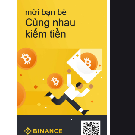
biệt từ bề mặt vải mềm mịn, khả năng
thoáng khí tuyệt vời cho đến độ đàn
hồi chuẩn xác của phần đệm nâng đỡ
cột sống.
Bên cạnh đó, việc lựa chọn các dòng
sản phẩm đạt chuẩn chất lượng quốc
tế còn giúp ngăn ngừa tình trạng kích
ứng da, hạn chế sự phát triển của vi
khuẩn và nấm mốc trong điều kiện
thời tiết nóng ẩm. Bạn có thể tìm hiểu
thêm các nghiên cứu khoa học về tác
động của giấc ngủ và môi trường
phòng ngủ đối với sức khỏe con
người tại Sleep Foundation (External
Link) để có cái nhìn toàn diện hơn.
2. Các tiêu chí vàng khi lựa chọn
chăn ga gối đệm cao cấp cho phòng
ngủ
Để sở hữu một bộ chăn ga gối đệm
cao cấp hoàn hảo cả về thẩm mỹ lẫn
công năng, người tiêu dùng cần cân
nhắc kỹ lưỡng các tiêu chí quan trọng