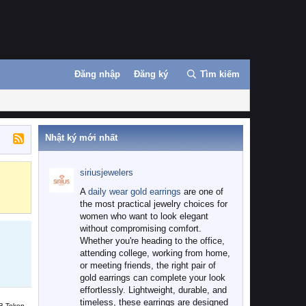
Đăng nhập
Đăng ký
Tìm kiếm
Nhật ký mới nhất
siriusjewelers
Binance
MEXC
A
daily wear gold earrings
are one of
the most practical jewelry choices for
women who want to look elegant
without compromising comfort.
Whether you're heading to the office,
attending college, working from home,
or meeting friends, the right pair of
gold earrings can complete your look
effortlessly. Lightweight, durable, and
timeless, these earrings are designed
B Token