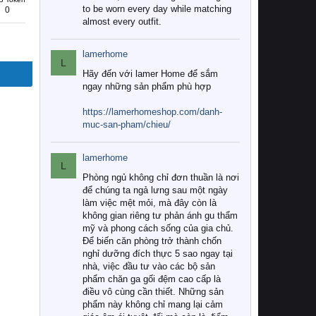
to be worn every day while matching
0
almost every outfit.
lamerhome
L
Hãy đến với lamer Home để sắm
ngay những sản phẩm phù hợp
https://lamerhomeshop.com/danh-
muc-san-pham/chieu/
lamerhome
L
Phòng ngủ không chỉ đơn thuần là nơi
để chúng ta ngả lưng sau một ngày
làm việc mệt mỏi, mà đây còn là
không gian riêng tư phản ánh gu thẩm
mỹ và phong cách sống của gia chủ.
Để biến căn phòng trở thành chốn
nghỉ dưỡng đích thực 5 sao ngay tại
nhà, việc đầu tư vào các bộ sản
phẩm chăn ga gối đệm cao cấp là
điều vô cùng cần thiết. Những sản
phẩm này không chỉ mang lại cảm