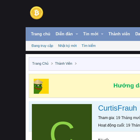
Trang chủ
Diễn đàn
Tin mới
Thành viên
Da
Đang truy cập
Nhật ký mới
Tìm kiếm
Trang Chủ
Thành Viên
Hướng dẫ
CurtisFrauh
C
Tham gia
19 Tháng mườ
Hoạt động cuối
19 Thán
Bài viết