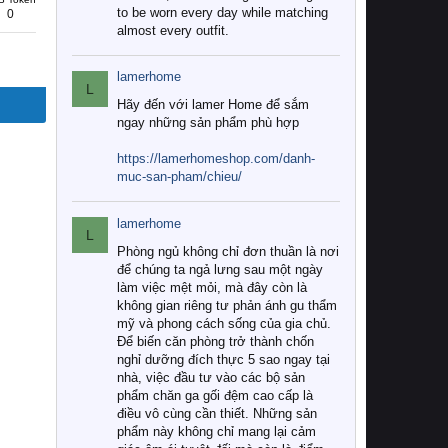
to be worn every day while matching
0
almost every outfit.
lamerhome
L
Hãy đến với lamer Home để sắm
ngay những sản phẩm phù hợp
https://lamerhomeshop.com/danh-
muc-san-pham/chieu/
lamerhome
L
Phòng ngủ không chỉ đơn thuần là nơi
để chúng ta ngả lưng sau một ngày
làm việc mệt mỏi, mà đây còn là
không gian riêng tư phản ánh gu thẩm
mỹ và phong cách sống của gia chủ.
Để biến căn phòng trở thành chốn
nghỉ dưỡng đích thực 5 sao ngay tại
nhà, việc đầu tư vào các bộ sản
phẩm chăn ga gối đệm cao cấp là
điều vô cùng cần thiết. Những sản
phẩm này không chỉ mang lại cảm