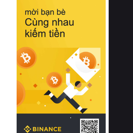
biệt từ bề mặt vải mềm mịn, khả năng
thoáng khí tuyệt vời cho đến độ đàn
hồi chuẩn xác của phần đệm nâng đỡ
cột sống.
Bên cạnh đó, việc lựa chọn các dòng
sản phẩm đạt chuẩn chất lượng quốc
tế còn giúp ngăn ngừa tình trạng kích
ứng da, hạn chế sự phát triển của vi
khuẩn và nấm mốc trong điều kiện
thời tiết nóng ẩm. Bạn có thể tìm hiểu
thêm các nghiên cứu khoa học về tác
động của giấc ngủ và môi trường
phòng ngủ đối với sức khỏe con
người tại Sleep Foundation (External
Link) để có cái nhìn toàn diện hơn.
2. Các tiêu chí vàng khi lựa chọn
chăn ga gối đệm cao cấp cho phòng
ngủ
Để sở hữu một bộ chăn ga gối đệm
cao cấp hoàn hảo cả về thẩm mỹ lẫn
công năng, người tiêu dùng cần cân
nhắc kỹ lưỡng các tiêu chí quan trọng