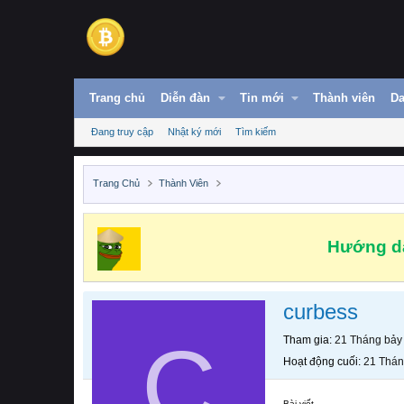
Trang chủ
Diễn đàn
Tin mới
Thành viên
Da
Đang truy cập
Nhật ký mới
Tìm kiếm
Trang Chủ
Thành Viên
Hướng dẫ
curbess
C
Tham gia
21 Tháng bảy
Hoạt động cuối
21 Thán
Bài viết