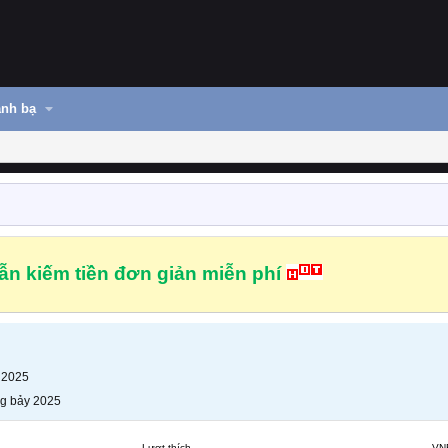
nh bạ
n kiếm tiền đơn giản miễn phí
 2025
g bảy 2025
Lượt thích
VN