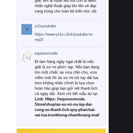
giác êm ái tuyệt đối mà còn là điểm
nhấn nghệ thuật giúp tôn lên vẻ đẹp
sang trọng cho toàn bộ kiến trúc nội
thất.
yt1syoutube
Tuy nhiên, giữa thị trường đa dạng
Y
với vô vàn thương hiệu và mẫu mã
https://www-yt1s.click/youtube-to-
như hiện nay, làm thế nào để chọn
mp3/
được những bộ chăn ga gối đệm cao
cấp thực sự chất lượng, phù hợp với
equinoxmode
khí hậu và nhu cầu sử dụng của gia
đình? Hãy cùng chúng tôi đi tìm lời
Đi làm hàng ngày ngại nhất là việc
giải đáp chi tiết qua bài viết dưới đây.
giặt ủi sơ mi phức tạp. Nếu bạn đang
tìm một chiếc áo vừa chỉn chu, vừa
1. Tại sao các gia đình hiện đại lại ưa
mềm mát thì áo sơ mi nữ tay dài lụa
chuộng chăn ga gối đệm cao cấp?
trơn không nhăn chính là lựa chọn
hoàn hảo giúp bạn giữ nét thanh lịch
Khác với các dòng sản phẩm thông
cả ngày dài. Xem chi tiết mẫu áo tại:
thường, những bộ chăn ga gối đệm
Link: Https: //equinoxmode.
cao cấp trải qua quy trình sản xuất
Store/shop/ao-so-mi-nu-tay-dai-
nghiêm ngặt từ khâu chọn lọc nguyên
cong-so-thanh-lich-quy-phaichat-
liệu tự nhiên đến công nghệ dệt
vai-lua-tronkhong-nhanthoang-mat/
nhuộm hiện đại không chứa hóa chất
độc hại. Khi sử dụng dòng sản phẩm
này, bạn sẽ cảm nhận rõ rệt sự khác