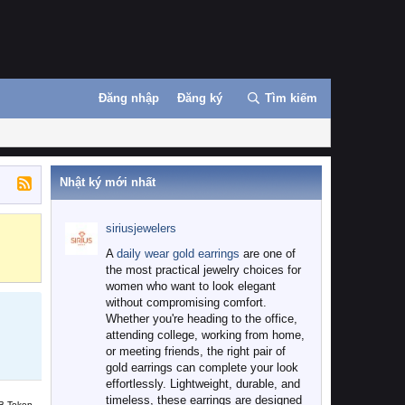
Đăng nhập
Đăng ký
Tìm kiếm
Nhật ký mới nhất
siriusjewelers
Binance
MEXC
A
daily wear gold earrings
are one of
the most practical jewelry choices for
women who want to look elegant
without compromising comfort.
Whether you're heading to the office,
attending college, working from home,
or meeting friends, the right pair of
gold earrings can complete your look
effortlessly. Lightweight, durable, and
timeless, these earrings are designed
B Token